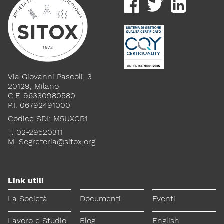
Via Giovanni Pascoli, 3
20129, Milano
C.F. 96330980580
P.I. 06792491000
Codice SDI: M5UXCR1
T. 02-29520311
M.
Segreteria@sitox.org
Link utili
La Società
Documenti
Eventi
Lavoro e Studio
Blog
English