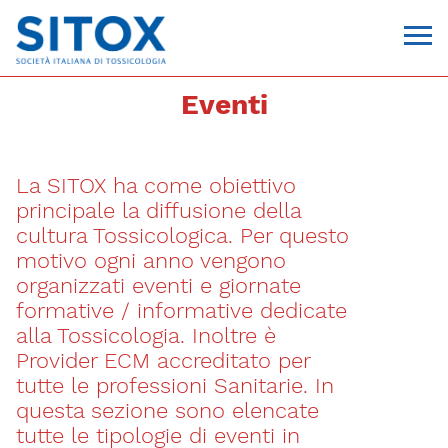
Eventi
La SITOX ha come obiettivo
principale la diffusione della
cultura Tossicologica. Per questo
motivo ogni anno vengono
organizzati eventi e giornate
Via Giovanni Pascoli, 3
formative / informative dedicate
20129, Milano
alla Tossicologia. Inoltre è
C.F. 96330980580
P.I. 06792491000
Provider ECM accreditato per
T. 02-29520311
tutte le professioni Sanitarie. In
segreteria@sitox.org
questa sezione sono elencate
tutte le tipologie di eventi in
CONTATTACI