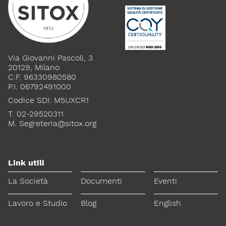
Via Giovanni Pascoli, 3
20129, Milano
C.F. 96330980580
P.I. 06792491000
Codice SDI: M5UXCR1
T. 02-29520311
M.
Segreteria@sitox.org
Link utili
La Società
Documenti
Eventi
Lavoro e Studio
Blog
English