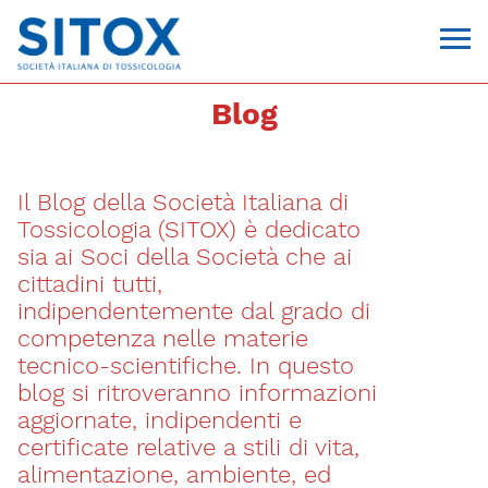
Blog
Il Blog della Società Italiana di
Tossicologia (SITOX) è dedicato
sia ai Soci della Società che ai
cittadini tutti,
indipendentemente dal grado di
Via Giovanni Pascoli, 3
competenza nelle materie
20129, Milano
tecnico-scientifiche. In questo
C.F. 96330980580
P.I. 06792491000
blog si ritroveranno informazioni
T. 02-29520311
aggiornate, indipendenti e
segreteria@sitox.org
certificate relative a stili di vita,
alimentazione, ambiente, ed
CONTATTACI