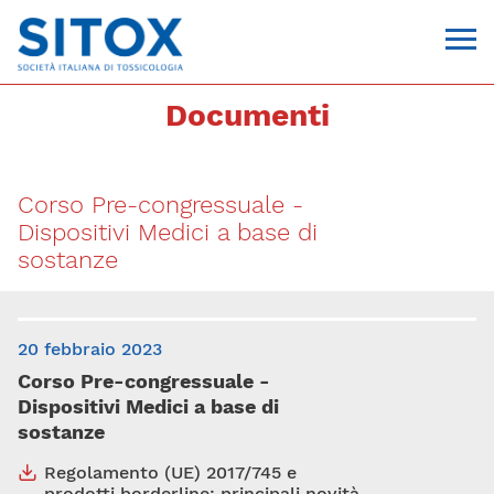
Documenti
Corso Pre-congressuale -
Dispositivi Medici a base di
sostanze
Via Giovanni Pascoli, 3
20 febbraio 2023
20129, Milano
C.F. 96330980580
Corso Pre-congressuale -
P.I. 06792491000
Dispositivi Medici a base di
T. 02-29520311
sostanze
segreteria@sitox.org
Regolamento (UE) 2017/745 e
CONTATTACI
prodotti borderline: principali novità