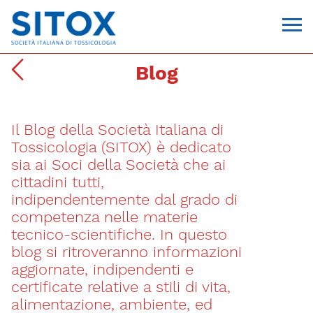
Blog
Il Blog della Società Italiana di
Tossicologia (SITOX) è dedicato
sia ai Soci della Società che ai
cittadini tutti,
indipendentemente dal grado di
Via Giovanni Pascoli, 3
competenza nelle materie
20129, Milano
tecnico-scientifiche. In questo
C.F. 96330980580
P.I. 06792491000
blog si ritroveranno informazioni
T. 02-29520311
aggiornate, indipendenti e
segreteria@sitox.org
certificate relative a stili di vita,
alimentazione, ambiente, ed
CONTATTACI