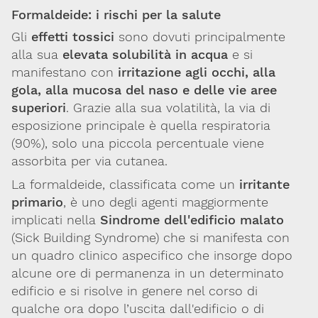
Formaldeide: i rischi per la salute
Per maggiori informazioni e
CONTATTACI
Gli
effetti tossici
sono dovuti principalmente
approfondimenti
alla sua
elevata solubilità in acqua
e si
manifestano con
irritazione agli occhi, alla
Dona il 5 per 1000 a SITOX
SCOPRI DI PIU
gola, alla mucosa del naso e delle vie aree
superiori
. Grazie alla sua volatilità, la via di
esposizione principale è quella respiratoria
(90%), solo una piccola percentuale viene
assorbita per via cutanea.
La formaldeide, classificata come un
irritante
primario
, è uno degli agenti maggiormente
implicati nella
Sindrome dell'edificio malato
(
Sick Building Syndrome
) che si manifesta con
un quadro clinico aspecifico che insorge dopo
alcune ore di permanenza in un determinato
edificio e si risolve in genere nel corso di
qualche ora dopo l’uscita dall'edificio o di