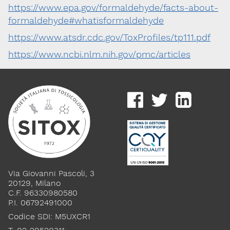
https://www.epa.gov/formaldehyde/facts-about-
formaldehyde#whatisformaldehyde
https://www.atsdr.cdc.gov/ToxProfiles/tp111.pdf
https://www.ncbi.nlm.nih.gov/pmc/articles
Via Giovanni Pascoli, 3
20129, Milano
C.F. 96330980580
P.I. 06792491000
Codice SDI: M5UXCR1