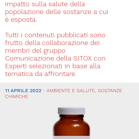
impatto sulla salute della
popolazione delle sostanze a cui
è esposta.
Tutti i contenuti pubblicati sono
frutto della collaborazione dei
membri del gruppo
Comunicazione della SITOX con
Esperti selezionati in base alla
tematica da affrontare.
11 APRILE 2022
-
AMBIENTE E SALUTE, SOSTANZE
Tutti
CHIMICHE
gli
articoli
Sicurezza
degli
alimenti