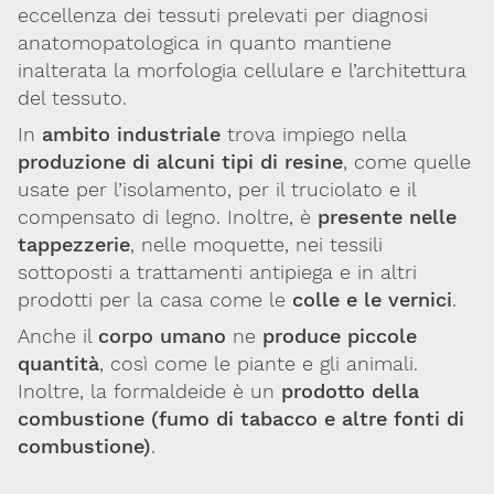
eccellenza dei tessuti prelevati per diagnosi
Codice SDI: M5UXCR1
anatomopatologica in quanto mantiene
T. 02-29520311
inalterata la morfologia cellulare e l’architettura
M.
Segreteria@sitox.org
del tessuto.
In
ambito industriale
trova impiego nella
produzione di alcuni tipi di resine
, come quelle
Link utili
usate per l’isolamento, per il truciolato e il
La Società
Documenti
Eventi
compensato di legno. Inoltre, è
presente nelle
tappezzerie
, nelle moquette, nei tessili
Lavoro e Studio
Blog
English
sottoposti a trattamenti antipiega e in altri
prodotti per la casa come le
colle e le vernici
.
Cookie Policy
Privacy Policy
Archivio
Anche il
corpo umano
ne
produce piccole
quantità
, così come le piante e gli animali.
Disclaimer
Inoltre, la formaldeide è un
prodotto della
Il contenuto di questo sito è da intendersi a scopo puramente
combustione
(fumo di tabacco e altre fonti di
informativo. La Società Italiana di Tossicologia (SITOX) non
accetta alcuna responsabilità riguardo a possibili errori,
combustione)
.
dimenticanze o cattive interpretazioni presenti in queste pagine
o in quelle cui si fa riferimento.