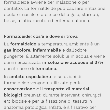
formaldeide avviene per inalazione o per
Integratori,
contatto. La formaldeide può causare irritazione
nutraceutici
oculare, nasale e a carico della gola, starnuti,
e
cosmetici
tosse, affaticamento ed eritema cutaneo.
Fake
Formaldeide: cos’è e dove si trova
news
La
formaldeide
a temperatura ambiente è un
gas incolore, infiammabile
e dall’odore
pungente. È altamente solubile in acqua e viene
commercializzata
in soluzione acquosa al 37%
con il nome di
formalina
.
In
ambito ospedaliero
le soluzioni di
formaldeide vengono utilizzate per la
conservazione e il trasporto di materiali
biologici
prelevati durante interventi chirurgici
Via Giovanni Pascoli, 3
20129, Milano
e/o biopsie e per la fissazione di tessuti in
C.F. 96330980580
anatomia patologica. Infatti, è il fissativo per
P.I. 06792491000