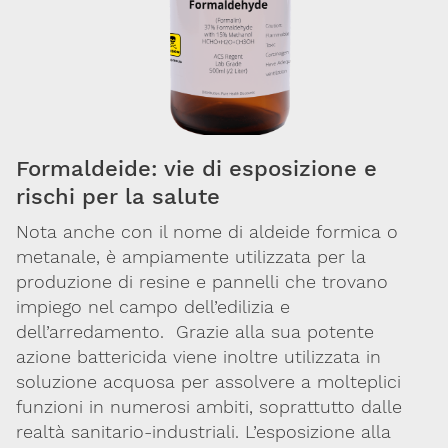
Ambiente
e
salute
Farmaci
Formaldeide: vie di esposizione e
Sostanze
rischi per la salute
chimiche
Nota
anche con il nome di aldeide formica o
metanale, è ampiamente utilizzata per la
Sanità
produzione di resine e pannelli che trovano
pubblica
impiego nel campo dell’edilizia e
dell’arredamento. Grazie alla sua potente
Ricerca
azione battericida viene inoltre utilizzata in
soluzione acquosa per assolvere a molteplici
Sostanze
funzioni in numerosi ambiti, soprattutto dalle
d'abuso
realtà sanitario-industriali. L’esposizione alla