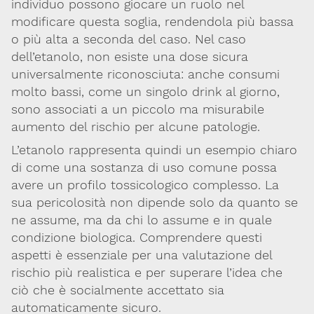
individuo possono giocare un ruolo nel
modificare questa soglia, rendendola più bassa
Per maggiori informazioni e
CONTATTACI
o più alta a seconda del caso. Nel caso
approfondimenti
dell’etanolo, non esiste una dose sicura
universalmente riconosciuta: anche consumi
Dona il 5 per 1000 a SITOX
SCOPRI DI PIU
molto bassi, come un singolo drink al giorno,
sono associati a un piccolo ma misurabile
aumento del rischio per alcune patologie.
L’etanolo rappresenta quindi un esempio chiaro
di come una sostanza di uso comune possa
avere un profilo tossicologico complesso. La
sua pericolosità non dipende solo da quanto se
ne assume, ma da chi lo assume e in quale
condizione biologica. Comprendere questi
aspetti è essenziale per una valutazione del
rischio più realistica e per superare l’idea che
ciò che è socialmente accettato sia
automaticamente sicuro.