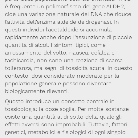
è frequente un polimorfismo del gene ALDH2,
Codice SDI: M5UXCR1
cioè una variazione naturale del DNA che riduce
T. 02-29520311
M.
Segreteria@sitox.org
l’attività dell’enzima aldeide deidrogenasi. In
questi individui l’acetaldeide si accumula
rapidamente anche dopo l’assunzione di piccole
quantità di alcol. I sintomi tipici, come
Link utili
arrossamento del volto, nausea, cefalea e
La Società
Documenti
Eventi
tachicardia, non sono una reazione di scarsa
tolleranza, ma segni di tossicità acuta. In questo
Lavoro e Studio
Blog
English
contesto, dosi considerate moderate per la
popolazione generale possono diventare
Cookie Policy
Privacy Policy
Archivio
biologicamente rilevanti.
Questo introduce un concetto centrale in
Disclaimer
tossicologia: la dose soglia. Per molte sostanze
Il contenuto di questo sito è da intendersi a scopo puramente
esiste una quantità al di sotto della quale gli
informativo. La Società Italiana di Tossicologia (SITOX) non
accetta alcuna responsabilità riguardo a possibili errori,
effetti avversi sono improbabili. Tuttavia, fattori
dimenticanze o cattive interpretazioni presenti in queste pagine
genetici, metabolici e fisiologici di ogni singolo
o in quelle cui si fa riferimento.