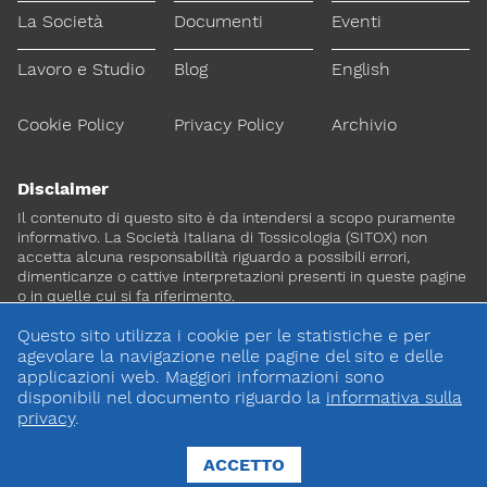
La Società
Documenti
Eventi
Lavoro e Studio
Blog
English
Cookie Policy
Privacy Policy
Archivio
Disclaimer
Il contenuto di questo sito è da intendersi a scopo puramente
informativo. La Società Italiana di Tossicologia (SITOX) non
accetta alcuna responsabilità riguardo a possibili errori,
dimenticanze o cattive interpretazioni presenti in queste pagine
o in quelle cui si fa riferimento.
Questo sito utilizza i cookie per le statistiche e per
Per maggiori informazioni e
agevolare la navigazione nelle pagine del sito e delle
CONTATTACI
approfondimenti
applicazioni web. Maggiori informazioni sono
disponibili nel documento riguardo la
informativa sulla
privacy
.
Dona il 5 per 1000 a SITOX
SCOPRI DI PIU
ACCETTO