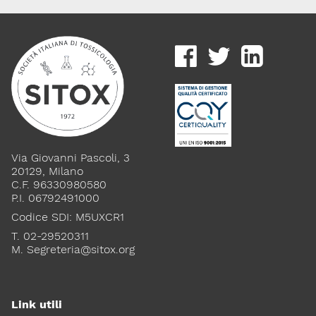
Via Giovanni Pascoli, 3
20129, Milano
C.F. 96330980580
P.I. 06792491000
Codice SDI: M5UXCR1
T. 02-29520311
M.
Segreteria@sitox.org
Link utili