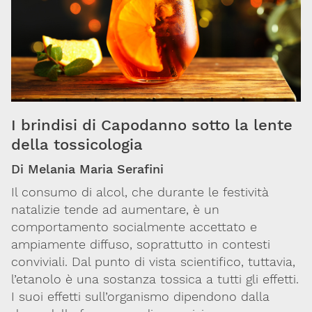
Ambiente
e
salute
Farmaci
I brindisi di Capodanno sotto la lente
Sostanze
della tossicologia
chimiche
Di Melania Maria Serafini
Sanità
Il consumo di alcol, che durante le festività
pubblica
natalizie tende ad aumentare, è un
comportamento socialmente accettato e
Ricerca
ampiamente diffuso, soprattutto in contesti
conviviali. Dal punto di vista scientifico, tuttavia,
Sostanze
l’etanolo è una sostanza tossica a tutti gli effetti.
d'abuso
I suoi effetti sull’organismo dipendono dalla