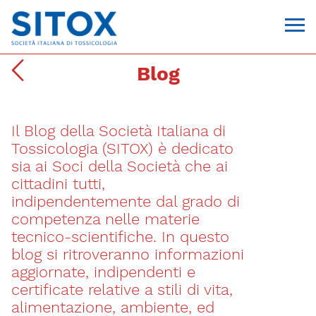
Blog
Il Blog della Società Italiana di
Tossicologia (SITOX) è dedicato
sia ai Soci della Società che ai
cittadini tutti,
indipendentemente dal grado di
Via Giovanni Pascoli, 3
competenza nelle materie
20129, Milano
tecnico-scientifiche. In questo
C.F. 96330980580
P.I. 06792491000
blog si ritroveranno informazioni
T. 02-29520311
aggiornate, indipendenti e
segreteria@sitox.org
certificate relative a stili di vita,
alimentazione, ambiente, ed
CONTATTACI