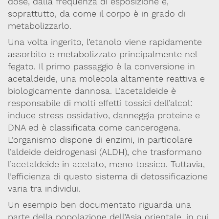
dose, dalla frequenza di esposizione e,
Integratori,
soprattutto, da come il corpo è in grado di
nutraceutici
metabolizzarlo.
e
cosmetici
Una volta ingerito, l’etanolo viene rapidamente
assorbito e metabolizzato principalmente nel
Fake
fegato. Il primo passaggio è la conversione in
news
acetaldeide, una molecola altamente reattiva e
biologicamente dannosa. L’acetaldeide è
responsabile di molti effetti tossici dell’alcol:
induce stress ossidativo, danneggia proteine e
DNA ed è classificata come cancerogena.
L’organismo dispone di enzimi, in particolare
l’aldeide deidrogenasi (ALDH), che trasformano
l’acetaldeide in acetato, meno tossico. Tuttavia,
l’efficienza di questo sistema di detossificazione
varia tra individui.
Via Giovanni Pascoli, 3
20129, Milano
Un esempio ben documentato riguarda una
C.F. 96330980580
parte della popolazione dell’Asia orientale, in cui
P.I. 06792491000