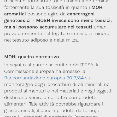
miscela di idrocarburi di oli minerali determina
fortemente la sua tossicità in quanto i
MOH
aromatici
possono agire da
cancerogeni
genotossici
. I
MOSH invece sono meno tossici,
ma si possono accumulare nei tessuti
umani,
prevalentemente nel fegato e in misura minore
nel tessuto adiposo e nella milza.
MOH: quadro normativo
In seguito al parere scientifico dell’EFSA, la
Commissione europea ha emesso la
Raccomandazione europea 2017/84
sul
monitoraggio degli idrocarburi di oli minerali nei
prodotti alimentari e nei materiali e negli oggetti
destinati a venire a contatto con prodotti
alimentari. Tale attività dovrebbe riguardare i
grassi animali, il pane, i prodotti da forno, i
cereali, i prodotti di confetteria (compreso il