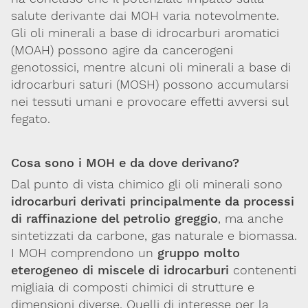
Integratori,
salute derivante dai MOH varia notevolmente.
nutraceutici
Gli oli minerali a base di idrocarburi aromatici
e
(MOAH) possono agire da cancerogeni
cosmetici
genotossici, mentre alcuni oli minerali a base di
idrocarburi saturi (MOSH) possono accumularsi
Fake
nei tessuti umani e provocare effetti avversi sul
news
fegato.
Cosa sono i MOH e da dove derivano?
Dal punto di vista chimico gli oli minerali sono
idrocarburi derivati principalmente da processi
di raffinazione del petrolio greggio
, ma anche
sintetizzati da carbone, gas naturale e biomassa.
I MOH comprendono un
gruppo molto
Via Giovanni Pascoli, 3
eterogeneo di miscele di idrocarburi
contenenti
20129, Milano
migliaia di composti chimici di strutture e
C.F. 96330980580
dimensioni diverse. Quelli di interesse per la
P.I. 06792491000