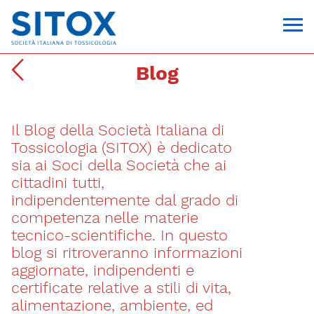
Blog
Il Blog della Società Italiana di
Tossicologia (SITOX) è dedicato
sia ai Soci della Società che ai
cittadini tutti,
indipendentemente dal grado di
Via Giovanni Pascoli, 3
competenza nelle materie
20129, Milano
tecnico-scientifiche. In questo
C.F. 96330980580
P.I. 06792491000
blog si ritroveranno informazioni
T. 02-29520311
aggiornate, indipendenti e
segreteria@sitox.org
certificate relative a stili di vita,
alimentazione, ambiente, ed
CONTATTACI