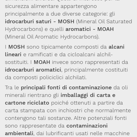
sicurezza alimentare appartengono
Codice SDI: M5UXCR1
principalmente a due diverse categorie: gli
T. 02-29520311
idrocarburi saturi - MOSH
(
Mineral Oil Saturated
M.
Segreteria@sitox.org
Hydrocarbons
) e quelli
aromatici - MOAH
(
Mineral Oil Aromatic Hydrocarbons
).
Link utili
I
MOSH
sono tipicamente composti da
alcani
lineari
e ramificati e da cicloalcani alchil-
La Società
Documenti
Eventi
sostituiti. I
MOAH
invece sono rappresentati da
idrocarburi aromatici
, principalmente costituiti
Lavoro e Studio
Blog
English
da composti policiclici alchilati.
Cookie Policy
Privacy Policy
Archivio
Tra le
principali fonti di contaminazione
da oli
minerali rientrano gli
imballaggi di carta e
cartone riciclato
poiché ottenuti a partire da
Disclaimer
carta stampata con inchiostri che normalmente
Il contenuto di questo sito è da intendersi a scopo puramente
informativo. La Società Italiana di Tossicologia (SITOX) non
contengono tali sostanze. Altre potenziali fonti
accetta alcuna responsabilità riguardo a possibili errori,
sono rappresentate da
contaminazioni
dimenticanze o cattive interpretazioni presenti in queste pagine
ambientali
, dai lubrificanti usati nelle macchine
o in quelle cui si fa riferimento.