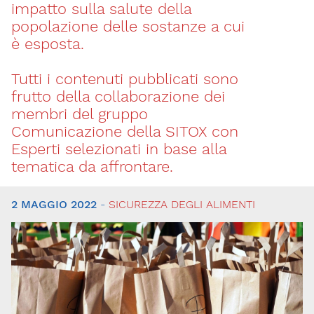
impatto sulla salute della
popolazione delle sostanze a cui
è esposta.
Tutti i contenuti pubblicati sono
frutto della collaborazione dei
membri del gruppo
Comunicazione della SITOX con
Esperti selezionati in base alla
tematica da affrontare.
2 MAGGIO 2022
-
SICUREZZA DEGLI ALIMENTI
Tutti
gli
articoli
Sicurezza
degli
alimenti