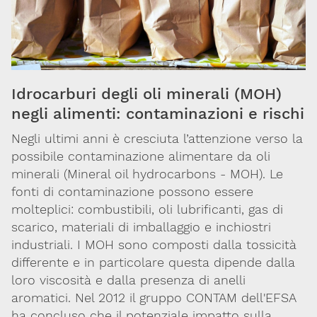
Ambiente
e
salute
Idrocarburi degli oli minerali (MOH)
Farmaci
negli alimenti: contaminazioni e rischi
Sostanze
Negli ultimi anni è cresciuta l’attenzione verso la
chimiche
possibile contaminazione alimentare da oli
minerali (Mineral oil hydrocarbons - MOH). Le
Sanità
fonti di contaminazione possono essere
pubblica
molteplici: combustibili, oli lubrificanti, gas di
scarico, materiali di imballaggio e inchiostri
Ricerca
industriali. I MOH sono composti dalla tossicità
differente e in particolare questa dipende dalla
Sostanze
loro viscosità e dalla presenza di anelli
d'abuso
aromatici. Nel 2012 il gruppo CONTAM dell'EFSA
ha concluso che il potenziale impatto sulla