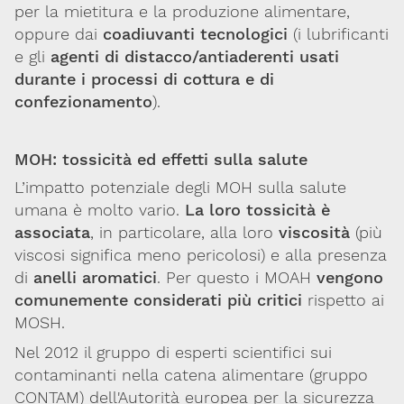
per la mietitura e la produzione alimentare,
oppure dai
coadiuvanti tecnologici
(i lubrificanti
Per maggiori informazioni e
CONTATTACI
approfondimenti
e gli
agenti di distacco/antiaderenti usati
durante i processi di cottura e di
Dona il 5 per 1000 a SITOX
confezionamento
).
SCOPRI DI PIU
MOH: tossicità ed effetti sulla salute
L’impatto potenziale degli MOH sulla salute
umana è molto vario.
La loro tossicità è
associata
, in particolare, alla loro
viscosità
(più
viscosi significa meno pericolosi) e alla presenza
di
anelli aromatici
. Per questo i MOAH
vengono
comunemente considerati più critici
rispetto ai
MOSH.
Nel 2012 il gruppo di esperti scientifici sui
contaminanti nella catena alimentare (gruppo
CONTAM) dell'Autorità europea per la sicurezza