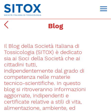
Blog
Il Blog della Società Italiana di
Tossicologia (SITOX) è dedicato
sia ai Soci della Società che ai
cittadini tutti,
indipendentemente dal grado di
Via Giovanni Pascoli, 3
competenza nelle materie
20129, Milano
tecnico-scientifiche. In questo
C.F. 96330980580
P.I. 06792491000
blog si ritroveranno informazioni
T. 02-29520311
aggiornate, indipendenti e
segreteria@sitox.org
certificate relative a stili di vita,
alimentazione, ambiente, ed
CONTATTACI