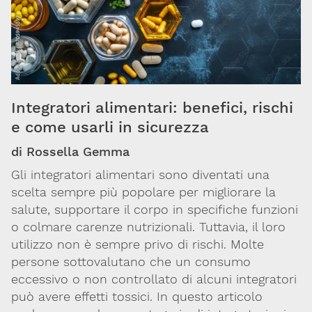
Ambiente
e
salute
Farmaci
Integratori alimentari: benefici, rischi
e come usarli in sicurezza
Sostanze
chimiche
di Rossella Gemma
Gli integratori alimentari sono diventati una
Sanità
scelta sempre più popolare per migliorare la
pubblica
salute, supportare il corpo in specifiche funzioni
o colmare carenze nutrizionali. Tuttavia, il loro
Ricerca
utilizzo non è sempre privo di rischi. Molte
persone sottovalutano che un consumo
Sostanze
eccessivo o non controllato di alcuni integratori
d'abuso
può avere effetti tossici. In questo articolo