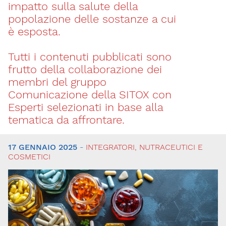
impatto sulla salute della
popolazione delle sostanze a cui
è esposta.
Tutti i contenuti pubblicati sono
frutto della collaborazione dei
membri del gruppo
Comunicazione della SITOX con
Esperti selezionati in base alla
tematica da affrontare.
17 GENNAIO 2025
-
INTEGRATORI, NUTRACEUTICI E
Tutti
COSMETICI
gli
articoli
Sicurezza
degli
alimenti