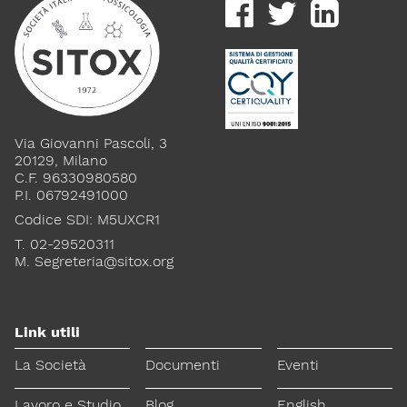
Via Giovanni Pascoli, 3
20129, Milano
C.F. 96330980580
P.I. 06792491000
Codice SDI: M5UXCR1
T. 02-29520311
M.
Segreteria@sitox.org
Link utili
La Società
Documenti
Eventi
Lavoro e Studio
Blog
English