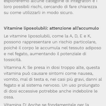
esploreremo alcune categorie di integratori e i
Integratori,
loro possibili rischi, cercando di fare chiarezza
nutraceutici
su come utilizzarli in modo sicuro.
e
cosmetici
Vitamine liposolubili: attenzione all’accumulo
Fake
Le vitamine liposolubili, come la A, D, E e K,
news
possono rappresentare un rischio particolare,
poiché il corpo le accumula nel tessuto adiposo
e nel fegato, aumentando il potenziale di
tossicità.
Vitamina A: Se presa in dosi troppo alte, questa
vitamina può causare sintomi come nausea,
vomito, mal di testa e, nei casi più gravi, danni al
fegato e al sistema nervoso. Un uso prolungato
di dosi eccessive potrebbe anche indebolire le
Via Giovanni Pascoli, 3
20129, Milano
ossa.
C.F. 96330980580
Vitamina D: Anche se fondamentale per la
P.I. 06792491000