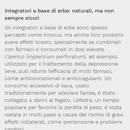
Integratori a base di erbe: naturali, ma non
Per maggiori informazioni e
CONTATTACI
approfondimenti
sempre sicuri
Gli integratori a base di erbe sono spesso
Dona il 5 per 1000 a SITOX
percepiti come innocui, ma anche loro possono
SCOPRI DI PIU
avere effetti tossici, specialmente se combinati
con farmaci o consumati in dosi elevate.
L’iperico (Hypericum perforatum), ad esempio,
utilizzato per il trattamento della depressione
lieve, può ridurre l’efficacia di molti farmaci,
come anticoncezionali e anticoagulanti. Un
consumo eccessivo di kava, usato
tradizionalmente per alleviare l’ansia, è stato
collegato a danni al fegato. L’efedra, un tempo
popolare per favorire la perdita di peso, è stata
vietata in molti paesi a causa del rischio di gravi
effetti collaterali, come ipertensione e problemi
cardiaci.