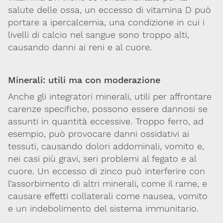
salute delle ossa, un eccesso di vitamina D può
Codice SDI: M5UXCR1
portare a ipercalcemia, una condizione in cui i
T. 02-29520311
livelli di calcio nel sangue sono troppo alti,
M.
Segreteria@sitox.org
causando danni ai reni e al cuore.
Link utili
Minerali: utili ma con moderazione
La Società
Documenti
Eventi
Anche gli integratori minerali, utili per affrontare
carenze specifiche, possono essere dannosi se
Lavoro e Studio
Blog
English
assunti in quantità eccessive. Troppo ferro, ad
esempio, può provocare danni ossidativi ai
Cookie Policy
Privacy Policy
Archivio
tessuti, causando dolori addominali, vomito e,
nei casi più gravi, seri problemi al fegato e al
Disclaimer
cuore. Un eccesso di zinco può interferire con
Il contenuto di questo sito è da intendersi a scopo puramente
l’assorbimento di altri minerali, come il rame, e
informativo. La Società Italiana di Tossicologia (SITOX) non
causare effetti collaterali come nausea, vomito
accetta alcuna responsabilità riguardo a possibili errori,
e un indebolimento del sistema immunitario.
dimenticanze o cattive interpretazioni presenti in queste pagine
o in quelle cui si fa riferimento.