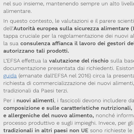
nel suo insieme, mantenendo sempre un alto livello
alimentare.
In questo contesto, le valutazioni e il parere scient
dell’
Autorità europea sulla sicurezza alimentare 
tappa cruciale per la regolamentazione dei nuovi a
la sua
consulenza affianca il lavoro dei gestori de
autorizzano tali prodotti.
L’EFSA effettua la
valutazione del rischio
sulla bas
documentazione presentata dai richiedenti. Esisto
guida
(emanate dall’EFSA nel 2016) circa la present
richiesta di commercializzazione dei nuovi alimenti
tradizionali da Paesi terzi.
Per i
nuovi alimenti
, i fascicoli devono includere da
composizione e sulle caratteristiche nutrizionali,
e allergeniche del nuovo alimento,
nonché informa
processo produttivo e sugli impieghi. Invece, per gl
tradizionali in altri paesi non UE
sono richieste l