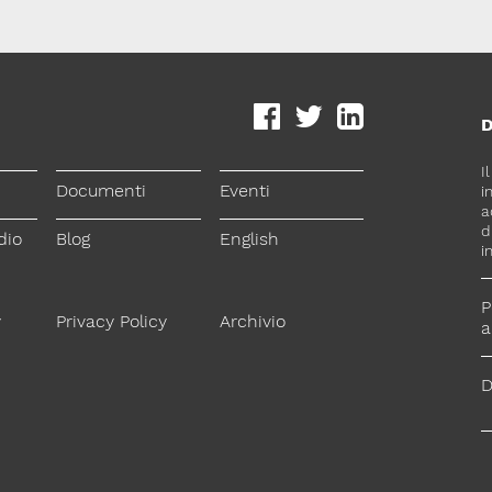
D
I
Documenti
Eventi
i
a
d
dio
Blog
English
i
P
y
Privacy Policy
Archivio
a
D