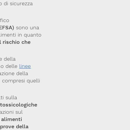
 di sicurezza
ifico
(EFSA)
sono una
limenti in quanto
l rischio che
e della
no delle
linee
azione della
, compresi quelli
ti sulla
 tossicologiche
zioni sul
i
alimenti
e
prove della