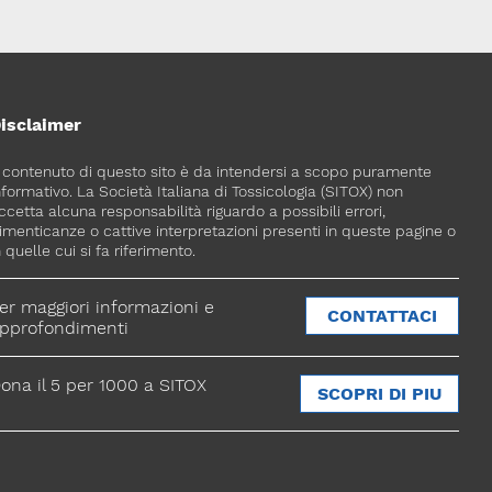
isclaimer
l contenuto di questo sito è da intendersi a scopo puramente
nformativo. La Società Italiana di Tossicologia (SITOX) non
ccetta alcuna responsabilità riguardo a possibili errori,
imenticanze o cattive interpretazioni presenti in queste pagine o
n quelle cui si fa riferimento.
er maggiori informazioni e
CONTATTACI
pprofondimenti
ona il 5 per 1000 a SITOX
SCOPRI DI PIU