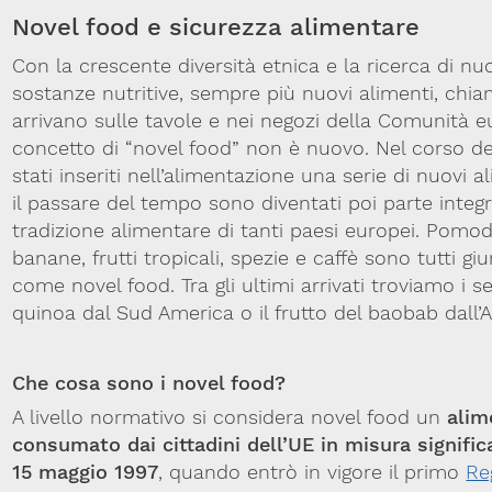
Novel food e sicurezza alimentare
Con la crescente diversità etnica e la ricerca di nuo
sostanze nutritive, sempre più nuovi alimenti, chi
arrivano sulle tavole e nei negozi della Comunità eu
concetto di “novel food” non è nuovo. Nel corso de
stati inseriti nell’alimentazione una serie di nuovi 
il passare del tempo sono diventati poi parte integ
tradizione alimentare di tanti paesi europei. Pomodo
banane, frutti tropicali, spezie e caffè sono tutti gi
come novel food. Tra gli ultimi arrivati troviamo i s
quinoa dal Sud America o il frutto del baobab dall’A
Che cosa sono i novel food?
A livello normativo si considera novel food un
alim
consumato dai cittadini dell’UE in misura signific
15 maggio 1997
, quando entrò in vigore il primo
Re