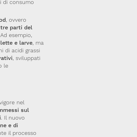
lli di consumo
ood
, ovvero
tre parti del
. Ad esempio,
llette e larve
, ma
hi di acidi grassi
ativi
, sviluppati
o le
 vigore nel
immessi sul
i
. Il nuovo
ne e di
nte il processo