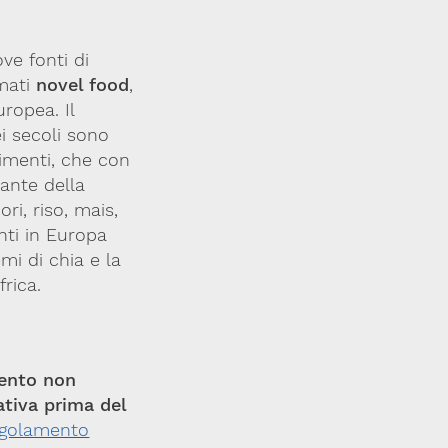
ve fonti di
amati
novel food
,
ropea. Il
i secoli sono
alimenti, che con
rante della
ri, riso, mais,
unti in Europa
emi di chia e la
frica.
ento non
ativa prima del
golamento