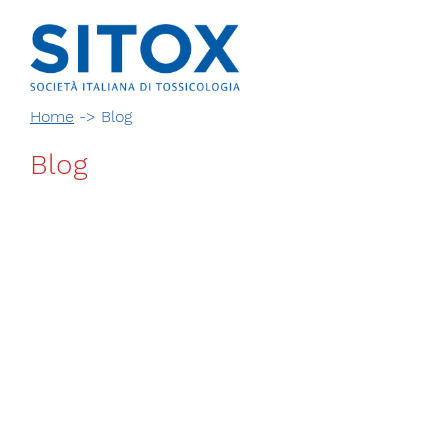
Home
->
Blog
Blog
Via Giovanni Pascoli, 3
20129, Milano
C.F. 96330980580
P.I. 06792491000
T. 02-29520311
segreteria@sitox.org
CONTATTACI