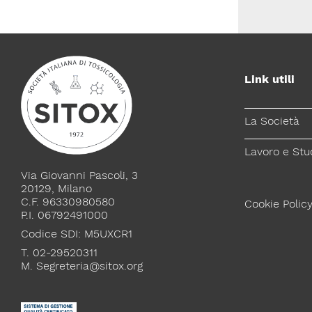
Link utili
La Società
Lavoro e Stu
Via Giovanni Pascoli, 3
20129, Milano
C.F. 96330980580
Cookie Polic
P.I. 06792491000
Codice SDI: M5UXCR1
T. 02-29520311
M.
Segreteria@sitox.org