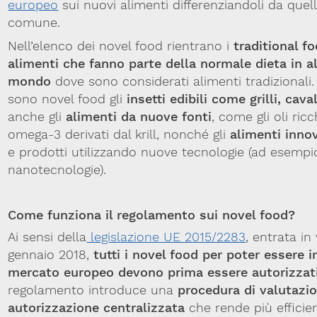
europeo
sui nuovi alimenti differenziandoli da que
comune.
Nell’elenco dei novel food rientrano i
traditional f
alimenti che fanno parte della normale dieta in al
mondo
dove sono considerati alimenti tradizionali
sono novel food gli
insetti edibili come grilli, cava
anche gli
alimenti da nuove fonti
, come gli oli ricc
omega-3 derivati dal krill, nonché gli
alimenti innov
e prodotti utilizzando nuove tecnologie (ad esempi
nanotecnologie).
Come funziona il regolamento sui novel food?
Ai sensi della
legislazione UE 2015/2283
, entrata in
gennaio 2018,
tutti i novel food per poter essere 
mercato europeo devono prima essere autorizzat
regolamento introduce una
procedura di valutazio
autorizzazione centralizzata
che rende più efficie