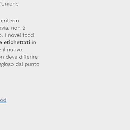
l'Unione
criterio
avia, non è
o. I novel food
 etichettati
in
 il nuovo
n deve differire
ggioso dal punto
ood