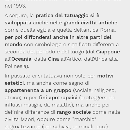
Integratori,
nel 1993.
nutraceutici
A seguire, la
pratica del tatuaggio
si è
e
sviluppata
anche nelle
grandi civiltà antiche
,
cosmetici
come quella egizia e quella dell’antica Roma,
per poi diffondersi anche in altre parti del
Fake
mondo
con simbologie e significati differenti a
news
seconda del periodo e del luogo (dal
Giappone
all’
Oceania
, dalla
Cina
all’Artico, dall’Africa alla
Polinesia).
In passato ci si tatuava non solo per
motivi
estetici
, ma anche come segno di
appartenenza a un gruppo
(sociale, religioso,
etnico), o per
fini apotropaici
(proteggersi da
influssi maligni, da malattie), ma anche per
definire differenze di
rango sociale
come nella
Via Giovanni Pascoli, 3
20129, Milano
civiltà Maori, oppure come “marchio”
C.F. 96330980580
stigmatizzante (per schiavi, criminali, ecc.).
P.I. 06792491000