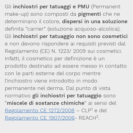
Gli
inchiostri per tatuaggi e PMU
(
Permanent
Per maggiori informazioni e
make-up
) sono composti da
pigmenti
che ne
CONTATTACI
approfondimenti
determinano il colore,
dispersi in una soluzione
definita “
carrier
” (soluzione acquoso-alcolica).
Dona il 5 per 1000 a SITOX
SCOPRI DI PIU
Gli
inchiostri per tatuaggio non sono cosmetici
e non devono rispondere ai requisiti previsti dal
Regolamento (CE) N. 1223/ 2009 sui cosmetici.
Infatti, il cosmetico per definizione è un
prodotto destinato ad essere messo in contatto
con le parti esterne del corpo mentre
l’inchiostro viene introdotto in modo
permanente nel derma. Dal punto di vista
normativo
gli inchiostri per tatuaggio
sono
“
miscele di sostanze chimiche
” ai sensi del
1
Regolamento CE 1272/2008
– CLP
e del
2
Regolamento CE 1907/2006
- REACH
.