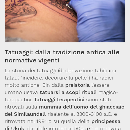
Ambiente
e
salute
Farmaci
Tatuaggi: dalla tradizione antica alle
Sostanze
normative vigenti
chimiche
La storia dei tatuaggi (di derivazione tahitiana
Sanità
tatau
: “incidere, decorare la pelle”) ha radici
pubblica
molto antiche. Sin dalla
preistoria
l’essere
umano usava
tatuarsi a scopi rituali
magico-
Ricerca
terapeutici.
Tatuaggi terapeutici
sono stati
ritrovati sulla
mummia dell’uomo del ghiacciaio
Sostanze
del Similaundell
risalente al 3300-3100 a.C. e
d'abuso
ritrovata nel 1991 o su quella della
principessa
di Ukok
, databile intorno al 500 a.C. e ritrovata