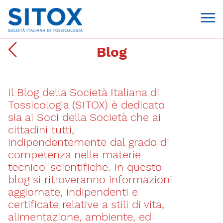
Blog
Il Blog della Società Italiana di
Tossicologia (SITOX) è dedicato
sia ai Soci della Società che ai
cittadini tutti,
indipendentemente dal grado di
Via Giovanni Pascoli, 3
competenza nelle materie
20129, Milano
tecnico-scientifiche. In questo
C.F. 96330980580
P.I. 06792491000
blog si ritroveranno informazioni
T. 02-29520311
aggiornate, indipendenti e
segreteria@sitox.org
certificate relative a stili di vita,
alimentazione, ambiente, ed
CONTATTACI