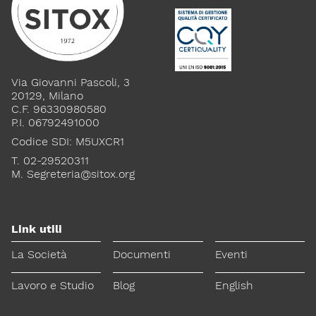
Via Giovanni Pascoli, 3
20129, Milano
C.F. 96330980580
P.I. 06792491000
Codice SDI: M5UXCR1
T. 02-29520311
M.
Segreteria@sitox.org
Link utili
La Società
Documenti
Eventi
Lavoro e Studio
Blog
English