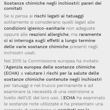
Sostanze chimiche negli inchiostri: pareri dei
comitati
Se si pensa ai
rischi legati ai tatuaggi
solitamente si considerano quelli legati alle
condizioni igienico-sanitarie
non adeguate
oppure alle
reazioni allergiche
, ma
raramente
ci si interroga sugli effetti a lungo termine
delle varie sostanze chimiche
presenti negli
inchiostri usati.
Nel 2015 la Commissione europea ha invitato
l’
Agenzia europea delle sostanze chimiche
(ECHA)
a
valutare i rischi per la salute delle
sostanze chimiche contenute negli inchiostri
per tatuaggi e nel trucco permanente e ad
esaminare la necessità di una restrizione a
livello dell’UE del loro uso. L'
ECHA
ha esaminato
le sostanze note utilizzate e ha presentato una
proposta di restrizione ai
comitati per la