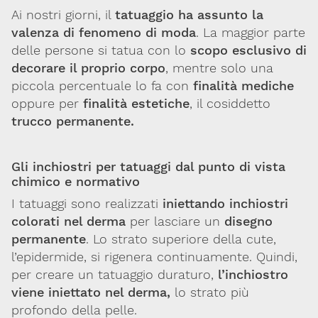
Ai nostri giorni, il
tatuaggio ha assunto la
Codice SDI: M5UXCR1
valenza di fenomeno di moda
. La maggior parte
T. 02-29520311
M.
Segreteria@sitox.org
delle persone si tatua con lo
scopo esclusivo di
decorare il proprio corpo
, mentre solo una
piccola percentuale lo fa con
finalità mediche
oppure per
finalità estetiche
, il cosiddetto
Link utili
trucco permanente.
La Società
Documenti
Eventi
Lavoro e Studio
Blog
English
Gli inchiostri per tatuaggi dal punto di vista
chimico e normativo
Cookie Policy
Privacy Policy
Archivio
I tatuaggi sono realizzati
iniettando inchiostri
colorati nel derma
per lasciare un
disegno
permanente
. Lo strato superiore della cute,
Disclaimer
l’epidermide, si rigenera continuamente. Quindi,
Il contenuto di questo sito è da intendersi a scopo puramente
informativo. La Società Italiana di Tossicologia (SITOX) non
per creare un tatuaggio duraturo,
l’inchiostro
accetta alcuna responsabilità riguardo a possibili errori,
viene iniettato nel derma,
lo strato più
dimenticanze o cattive interpretazioni presenti in queste pagine
profondo della pelle.
o in quelle cui si fa riferimento.