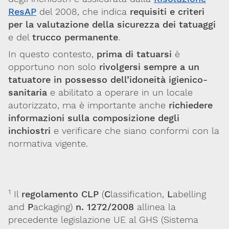
ResAP
del 2008, che indica
requisiti e criteri
per la valutazione della sicurezza dei tatuaggi
e del
trucco permanente
.
In questo contesto,
prima di tatuarsi
è
opportuno non solo
rivolgersi sempre a un
tatuatore in possesso dell’idoneità igienico-
sanitaria
e abilitato a operare in un locale
autorizzato, ma è importante anche
richiedere
informazioni sulla composizione degli
inchiostri
e verificare che siano conformi con la
normativa vigente.
1
Il
regolamento CLP
(
C
lassification,
L
abelling
and
P
ackaging
)
n. 1272/2008
allinea la
precedente legislazione UE al GHS (Sistema