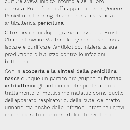
culture aveva inibito intorno a sé la loro
Codice SDI: M5UXCR1
crescita. Poiché la muffa apparteneva al genere
T. 02-29520311
Penicillum
, Fleming chiamò questa sostanza
M.
Segreteria@sitox.org
antibatterica
penicillina
.
Oltre dieci anni dopo, grazie al lavoro di Ernst
Chain e Howard Walter Florey che riuscirono a
Link utili
isolare e purificare l’antibiotico, inizierà la sua
La Società
Documenti
Eventi
produzione e l’utilizzo contro le infezioni
batteriche.
Lavoro e Studio
Blog
English
Con la
scoperta e la sintesi della penicillina
nasce
dunque un particolare gruppo di
farmaci
Cookie Policy
Privacy Policy
Archivio
antibatterici
, gli antibiotici, che porteranno al
trattamento di moltissime malattie come quelle
Disclaimer
dell’apparato respiratorio, della cute, del tratto
Il contenuto di questo sito è da intendersi a scopo puramente
urinario ma anche delle infezioni intestinali gravi
informativo. La Società Italiana di Tossicologia (SITOX) non
che in passato erano mortali in breve tempo.
accetta alcuna responsabilità riguardo a possibili errori,
dimenticanze o cattive interpretazioni presenti in queste pagine
o in quelle cui si fa riferimento.