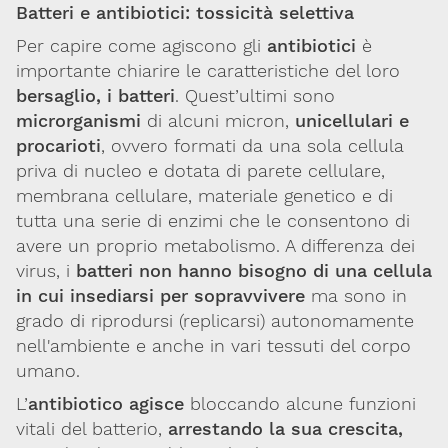
Batteri e antibiotici: tossicità selettiva
Per maggiori informazioni e
Per capire come agiscono gli
antibiotici
è
CONTATTACI
approfondimenti
importante chiarire le caratteristiche del loro
bersaglio, i batteri
. Quest’ultimi sono
Dona il 5 per 1000 a SITOX
SCOPRI DI PIU
microrganismi
di alcuni micron,
unicellulari e
procarioti
, ovvero formati da una sola cellula
priva di nucleo e dotata di parete cellulare,
membrana cellulare, materiale genetico e di
tutta una serie di enzimi che le consentono di
avere un proprio metabolismo. A differenza dei
virus, i
batteri non hanno bisogno di una cellula
in cui insediarsi per sopravvivere
ma sono in
grado di riprodursi (replicarsi) autonomamente
nell'ambiente e anche in vari tessuti del corpo
umano.
L’
antibiotico agisce
bloccando alcune funzioni
vitali del batterio,
arrestando la sua crescita,