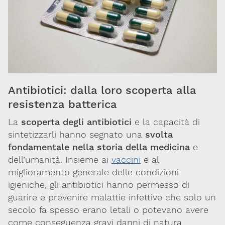
Ambiente
e
salute
Farmaci
Antibiotici: dalla loro scoperta alla
Sostanze
resistenza batterica
chimiche
La
scoperta degli antibiotici
e la capacità di
Sanità
sintetizzarli hanno segnato una
svolta
pubblica
fondamentale nella storia della medicina
e
dell’umanità. Insieme ai
vaccini
e al
Ricerca
miglioramento generale delle condizioni
igieniche, gli antibiotici hanno permesso di
Sostanze
guarire e prevenire malattie infettive che solo un
d'abuso
secolo fa spesso erano letali o potevano avere
come conseguenza gravi danni di natura