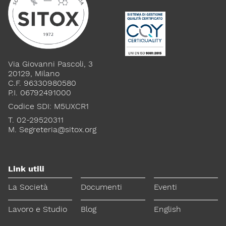
Via Giovanni Pascoli, 3
20129, Milano
C.F. 96330980580
P.I. 06792491000
Codice SDI: M5UXCR1
T. 02-29520311
M.
Segreteria@sitox.org
Link utili
La Società
Documenti
Eventi
Lavoro e Studio
Blog
English