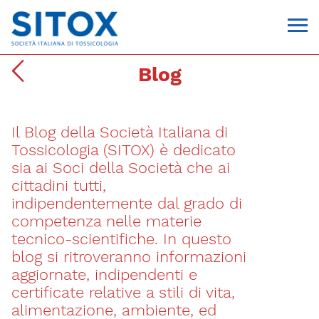
Blog
Il Blog della Società Italiana di
Tossicologia (SITOX) è dedicato
sia ai Soci della Società che ai
cittadini tutti,
indipendentemente dal grado di
Via Giovanni Pascoli, 3
competenza nelle materie
20129, Milano
tecnico-scientifiche. In questo
C.F. 96330980580
P.I. 06792491000
blog si ritroveranno informazioni
T. 02-29520311
aggiornate, indipendenti e
segreteria@sitox.org
certificate relative a stili di vita,
alimentazione, ambiente, ed
CONTATTACI