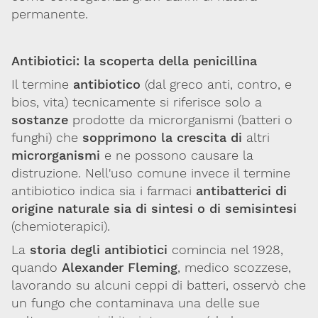
Integratori,
permanente.
nutraceutici
e
cosmetici
Antibiotici: la scoperta della penicillina
Il termine
antibiotico
(dal greco
anti
, contro, e
Fake
bios
, vita) tecnicamente si riferisce solo a
news
sostanze
prodotte da microrganismi (batteri o
funghi) che
sopprimono la crescita di
altri
microrganismi
e ne possono causare la
distruzione. Nell'uso comune invece il termine
antibiotico indica sia i farmaci
antibatterici di
origine naturale sia di sintesi o di semisintesi
(chemioterapici).
La
storia degli antibiotici
comincia nel 1928,
quando
Alexander Fleming
, medico scozzese,
Via Giovanni Pascoli, 3
lavorando su alcuni ceppi di batteri, osservò che
20129, Milano
un fungo che contaminava una delle sue
C.F. 96330980580
P.I. 06792491000