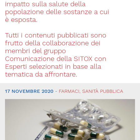
impatto sulla salute della
popolazione delle sostanze a cui
è esposta.
Tutti i contenuti pubblicati sono
frutto della collaborazione dei
membri del gruppo
Comunicazione della SITOX con
Esperti selezionati in base alla
tematica da affrontare.
17 NOVEMBRE 2020
-
FARMACI, SANITÀ PUBBLICA
Tutti
gli
articoli
Sicurezza
degli
alimenti