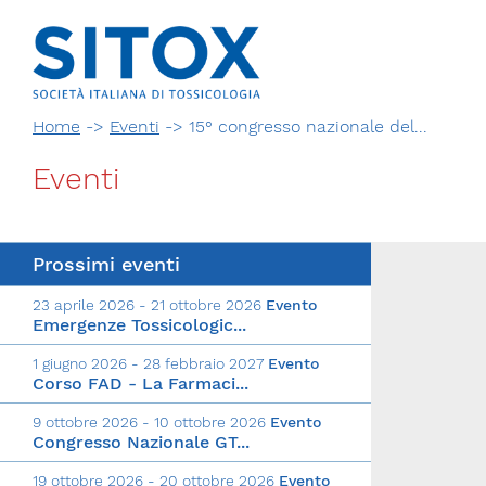
Home
->
Eventi
->
15° congresso nazionale del...
Eventi
Prossimi eventi
23 aprile 2026 - 21 ottobre 2026
Evento
Via Giovanni Pascoli, 3
Emergenze Tossicologic...
20129, Milano
C.F. 96330980580
1 giugno 2026 - 28 febbraio 2027
Evento
Corso FAD - La Farmaci...
P.I. 06792491000
T. 02-29520311
9 ottobre 2026 - 10 ottobre 2026
Evento
segreteria@sitox.org
Congresso Nazionale GT...
CONTATTACI
19 ottobre 2026 - 20 ottobre 2026
Evento