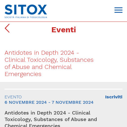
Eventi
Antidotes in Depth 2024 -
Clinical Toxicology, Substances
of Abuse and Chemical
Emergencies
Via Giovanni Pascoli, 3
20129, Milano
C.F. 96330980580
EVENTO
Iscriviti
P.I. 06792491000
6 NOVEMBRE 2024 - 7 NOVEMBRE 2024
T. 02-29520311
segreteria@sitox.org
Antidotes in Depth 2024 - Clinical
Toxicology, Substances of Abuse and
CONTATTACI
Chemical Emergencies