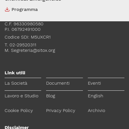
Programma
Via Giovanni Pascoli, 3
20129, Milano
C.F. 96330980580
P.I. 06792491000
Codice SDI: M5UXCR1
T. 02-29520311
M.
Segreteria@sitox.org
Link utili
La Società
Documenti
Eventi
Lavoro e Studio
Blog
English
Cookie Policy
Privacy Policy
Archivio
Disclaimer