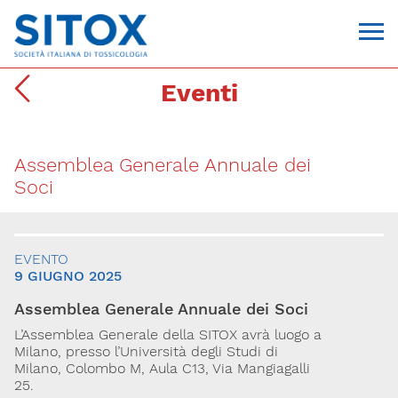
Eventi
Assemblea Generale Annuale dei
Soci
EVENTO
Via Giovanni Pascoli, 3
9 GIUGNO 2025
20129, Milano
C.F. 96330980580
Assemblea Generale Annuale dei Soci
P.I. 06792491000
T. 02-29520311
L’Assemblea Generale della SITOX avrà luogo a
segreteria@sitox.org
Milano, presso l’Università degli Studi di
Milano, Colombo M, Aula C13, Via Mangiagalli
25.
CONTATTACI
Via Giovanni Pascoli, 3