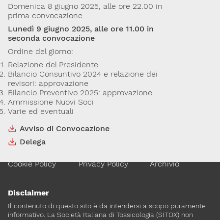
Domenica 8 giugno 2025, alle ore 22.00 in
20129, Milano
prima convocazione
C.F. 96330980580
P.I. 06792491000
Lunedì 9 giugno 2025, alle ore 11.00 in
seconda convocazione
Codice SDI: M5UXCR1
Ordine del giorno:
T. 02-29520311
M.
Segreteria@sitox.org
Relazione del Presidente
Bilancio Consuntivo 2024 e relazione dei
revisori: approvazione
Bilancio Preventivo 2025: approvazione
Link utili
Ammissione Nuovi Soci
Varie ed eventuali
La Società
Documenti
Eventi
Avviso di Convocazione
Lavoro e Studio
Blog
English
Delega
Cookie Policy
Privacy Policy
Archivio
Disclaimer
Il contenuto di questo sito è da intendersi a scopo puramente
informativo. La Società Italiana di Tossicologia (SITOX) non