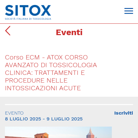
Eventi
Corso ECM - ATOX CORSO
AVANZATO DI TOSSICOLOGIA
CLINICA: TRATTAMENTI E
PROCEDURE NELLE
INTOSSICAZIONI ACUTE
Via Giovanni Pascoli, 3
20129, Milano
C.F. 96330980580
P.I. 06792491000
EVENTO
Iscriviti
T. 02-29520311
8 LUGLIO 2025 - 9 LUGLIO 2025
segreteria@sitox.org
CONTATTACI