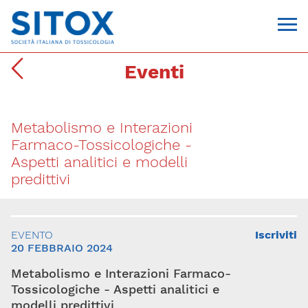
Eventi
Metabolismo e Interazioni
Farmaco-Tossicologiche -
Aspetti analitici e modelli
predittivi
Via Giovanni Pascoli, 3
20129, Milano
C.F. 96330980580
EVENTO
Iscriviti
P.I. 06792491000
20 FEBBRAIO 2024
T. 02-29520311
segreteria@sitox.org
Metabolismo e Interazioni Farmaco-
Tossicologiche - Aspetti analitici e
CONTATTACI
modelli predittivi