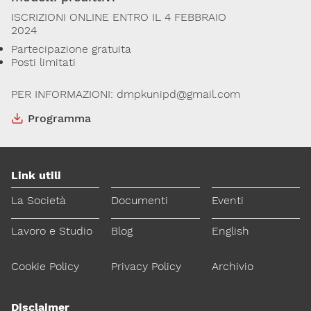
ISCRIZIONI ONLINE ENTRO IL 4 FEBBRAIO
2024
Via Giovanni Pascoli, 3
20129, Milano
Partecipazione gratuita
C.F. 96330980580
Posti limitati
P.I. 06792491000
Codice SDI: M5UXCR1
PER INFORMAZIONI: dmpkunipd@gmail.com
T. 02-29520311
Programma
M.
Segreteria@sitox.org
Link utili
La Società
Documenti
Eventi
Lavoro e Studio
Blog
English
Cookie Policy
Privacy Policy
Archivio
Disclaimer