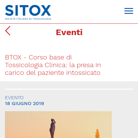
Eventi
BTOX - Corso base di
Tossicologia Clinica: la presa in
carico del paziente intossicato
Via Giovanni Pascoli, 3
EVENTO
20129, Milano
18 GIUGNO 2019
C.F. 96330980580
P.I. 06792491000
T. 02-29520311
segreteria@sitox.org
CONTATTACI