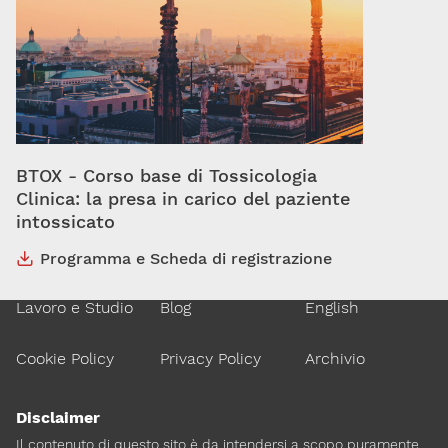
Via Giovanni Pascoli, 3
20129, Milano
C.F. 96330980580
P.I. 06792491000
Codice SDI: M5UXCR1
T. 02-29520311
M.
Segreteria@sitox.org
BTOX - Corso base di Tossicologia
Clinica: la presa in carico del paziente
intossicato
Link utili
Programma e Scheda di registrazione
La Società
Documenti
Eventi
Lavoro e Studio
Blog
English
Cookie Policy
Privacy Policy
Archivio
Disclaimer
Il contenuto di questo sito è da intendersi a scopo puramente