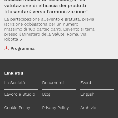
valutazione di efficacia dei prodotti
fitosanitari: verso l’armonizzazione"
Via Giovanni Pascoli, 3
La partecipazione all'evento è gratuita, previa
20129, Milano
iscrizione obbligatoria per un numero
C.F. 96330980580
massimo di 100 partecipanti. L'evento si terrà
P.I. 06792491000
presso il Ministero della Salute, Roma, Via
Ribotta 5
Codice SDI: M5UXCR1
T. 02-29520311
Programma
M.
Segreteria@sitox.org
Link utili
La Società
Documenti
Eventi
Lavoro e Studio
Blog
English
Cookie Policy
Privacy Policy
Archivio