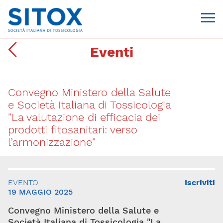
Eventi
Convegno Ministero della Salute
e Società Italiana di Tossicologia
"La valutazione di efficacia dei
prodotti fitosanitari: verso
l’armonizzazione"
Via Giovanni Pascoli, 3
20129, Milano
C.F. 96330980580
P.I. 06792491000
EVENTO
Iscriviti
T. 02-29520311
19 MAGGIO 2025
segreteria@sitox.org
Convegno Ministero della Salute e
CONTATTACI
Società Italiana di Tossicologia "La