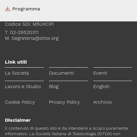
20129, Milano
Programma
C.F. 96330980580
P.I. 06792491000
Codice SDI: M5UXCR1
T. 02-29520311
M.
Segreteria@sitox.org
Link utili
La Società
Documenti
Eventi
Lavoro e Studio
Blog
English
Cookie Policy
Privacy Policy
Archivio
Disclaimer
Il contenuto di questo sito è da intendersi a scopo puramente
informativo. La Società Italiana di Tossicologia (SITOX) non