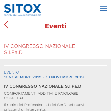
Eventi
IV CONGRESSO NAZIONALE
S.I.Pa.D
EVENTO
Via Giovanni Pascoli, 3
11 NOVEMBRE 2019 - 13 NOVEMBRE 2019
20129, Milano
C.F. 96330980580
IV CONGRESSO NAZIONALE S.I.Pa.D
P.I. 06792491000
T. 02-29520311
COMPORTAMENTI ADDITIVI E PATOLOGIE
segreteria@sitox.org
CORRELATE.
Il ruolo dei Professionisti dei SerD nei nuovi
CONTATTACI
orizzonti di intervento.
Via Giovanni Pascoli, 3