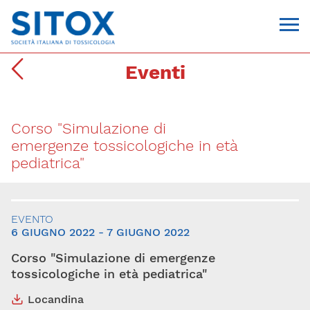
Eventi
Corso "Simulazione di
emergenze tossicologiche in età
pediatrica"
Via Giovanni Pascoli, 3
EVENTO
20129, Milano
6 GIUGNO 2022 - 7 GIUGNO 2022
C.F. 96330980580
P.I. 06792491000
Corso "Simulazione di emergenze
T. 02-29520311
segreteria@sitox.org
tossicologiche in età pediatrica"
Locandina
CONTATTACI