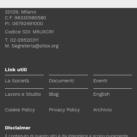
Via Giovanni Pascoli, 3
20129, Milano
C.F. 96330980580
P.I. 06792491000
Codice SDI: M5UXCR1
T. 02-29520311
M.
Segreteria@sitox.org
Link utili
La Società
Documenti
Eventi
Lavoro e Studio
Blog
English
Cookie Policy
Privacy Policy
Archivio
Disclaimer
Il contenuto di questo sito è da intendersi a scopo puramente