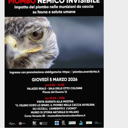
Via Giovanni Pascoli, 3
20129, Milano
C.F. 96330980580
P.I. 06792491000
Codice SDI: M5UXCR1
T. 02-29520311
M.
Segreteria@sitox.org
Link utili
La Società
Documenti
Eventi
Lavoro e Studio
Blog
English
Cookie Policy
Privacy Policy
Archivio
Disclaimer