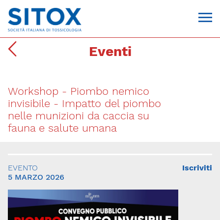
Eventi
Workshop - Piombo nemico
invisibile - Impatto del piombo
nelle munizioni da caccia su
fauna e salute umana
Via Giovanni Pascoli, 3
20129, Milano
C.F. 96330980580
EVENTO
Iscriviti
P.I. 06792491000
5 MARZO 2026
T. 02-29520311
segreteria@sitox.org
CONTATTACI