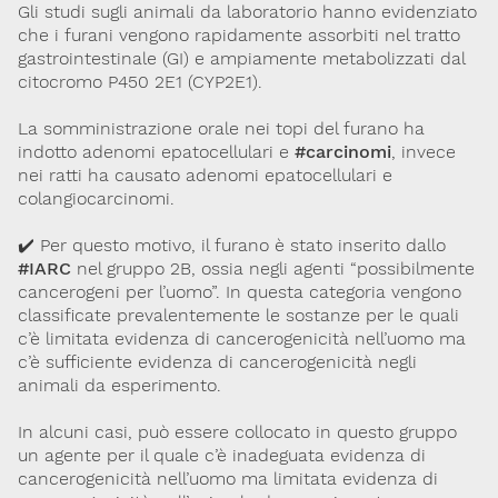
Gli studi sugli animali da laboratorio hanno evidenziato
che i furani vengono rapidamente assorbiti nel tratto
gastrointestinale (GI) e ampiamente metabolizzati dal
citocromo P450 2E1 (CYP2E1).
La somministrazione orale nei topi del furano ha
indotto adenomi epatocellulari e
#carcinomi
, invece
nei ratti ha causato adenomi epatocellulari e
colangiocarcinomi.
✔️ Per questo motivo, il furano è stato inserito dallo
#IARC
nel gruppo 2B, ossia negli agenti “possibilmente
cancerogeni per l’uomo”. In questa categoria vengono
classificate prevalentemente le sostanze per le quali
c’è limitata evidenza di cancerogenicità nell’uomo ma
c’è sufficiente evidenza di cancerogenicità negli
animali da esperimento.
In alcuni casi, può essere collocato in questo gruppo
un agente per il quale c’è inadeguata evidenza di
cancerogenicità nell’uomo ma limitata evidenza di