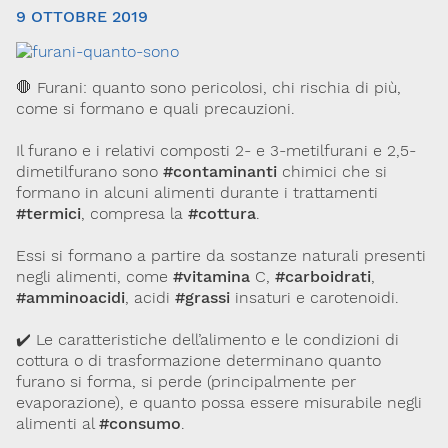
9 OTTOBRE 2019
🛑 Furani: quanto sono pericolosi, chi rischia di più,
come si formano e quali precauzioni.
Il furano e i relativi composti 2- e 3-metilfurani e 2,5-
dimetilfurano sono
#contaminanti
chimici che si
formano in alcuni alimenti durante i trattamenti
Via Giovanni Pascoli, 3
#termici
, compresa la
#cottura
.
20129, Milano
C.F. 96330980580
P.I. 06792491000
Essi si formano a partire da sostanze naturali presenti
negli alimenti, come
#vitamina
C,
#carboidrati
,
Codice SDI: M5UXCR1
#amminoacidi
, acidi
#grassi
insaturi e carotenoidi.
T. 02-29520311
M.
Segreteria@sitox.org
✔️ Le caratteristiche dell’alimento e le condizioni di
cottura o di trasformazione determinano quanto
furano si forma, si perde (principalmente per
evaporazione), e quanto possa essere misurabile negli
Link utili
alimenti al
#consumo
.
La Società
Documenti
Eventi