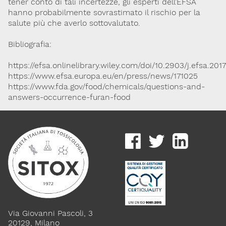
tener conto di tali incertezze, gli esperti dell’EFSA
hanno probabilmente sovrastimato il rischio per la
salute più che averlo sottovalutato.
Bibliografia:
https://efsa.onlinelibrary.wiley.com/doi/10.2903/j.efsa.201
https://www.efsa.europa.eu/en/press/news/171025
https://www.fda.gov/food/chemicals/questions-and-
answers-occurrence-furan-food
Via Giovanni Pascoli, 3
20129, Milano