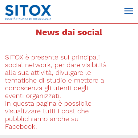
News dai social
SITOX è presente sui principali
social network, per dare visibilità
alla sua attività, divulgare le
tematiche di studio e mettere a
conoscenza gli utenti degli
Via Giovanni Pascoli, 3
eventi organizzati.
20129, Milano
In questa pagina è possibile
C.F. 96330980580
P.I. 06792491000
visualizzare tutti i post che
T. 02-29520311
pubblichiamo anche su
segreteria@sitox.org
Facebook.
CONTATTACI