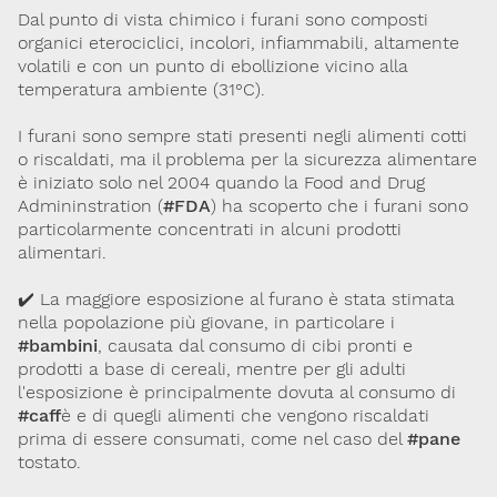
Dal punto di vista chimico i furani sono composti
Lavoro e Studio
Blog
English
organici eterociclici, incolori, infiammabili, altamente
volatili e con un punto di ebollizione vicino alla
temperatura ambiente (31°C).
Cookie Policy
Privacy Policy
Archivio
I furani sono sempre stati presenti negli alimenti cotti
o riscaldati, ma il problema per la sicurezza alimentare
Disclaimer
è iniziato solo nel 2004 quando la Food and Drug
Il contenuto di questo sito è da intendersi a scopo puramente
Admininstration (
#FDA
) ha scoperto che i furani sono
informativo. La Società Italiana di Tossicologia (SITOX) non
particolarmente concentrati in alcuni prodotti
accetta alcuna responsabilità riguardo a possibili errori,
dimenticanze o cattive interpretazioni presenti in queste pagine
alimentari.
o in quelle cui si fa riferimento.
✔️ La maggiore esposizione al furano è stata stimata
nella popolazione più giovane, in particolare i
Per maggiori informazioni e
CONTATTACI
#bambini
, causata dal consumo di cibi pronti e
approfondimenti
prodotti a base di cereali, mentre per gli adulti
l'esposizione è principalmente dovuta al consumo di
Dona il 5 per 1000 a SITOX
SCOPRI DI PIU
#caff
è e di quegli alimenti che vengono riscaldati
prima di essere consumati, come nel caso del
#pane
tostato.