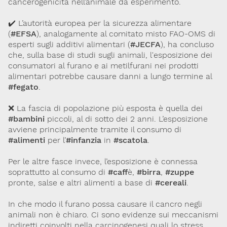
cancerogenicità nell’animale da esperimento.
✔️ L’autorità europea per la sicurezza alimentare
(
#EFSA
), analogamente al comitato misto FAO-OMS di
esperti sugli additivi alimentari (
#JECFA
), ha concluso
che, sulla base di studi sugli animali, l'esposizione dei
consumatori al furano e ai metilfurani nei prodotti
alimentari potrebbe causare danni a lungo termine al
#fegato
.
❌ La fascia di popolazione più esposta è quella dei
#bambini
piccoli, al di sotto dei 2 anni. L’esposizione
avviene principalmente tramite il consumo di
#alimenti
per l’
#infanzia
in
#scatola
.
Per le altre fasce invece, l’esposizione è connessa
soprattutto al consumo di
#caff
è,
#birra
,
#zuppe
pronte, salse e altri alimenti a base di
#cereali
.
In che modo il furano possa causare il cancro negli
animali non è chiaro. Ci sono evidenze sui meccanismi
indiretti coinvolti nella carcinogenesi quali lo stress