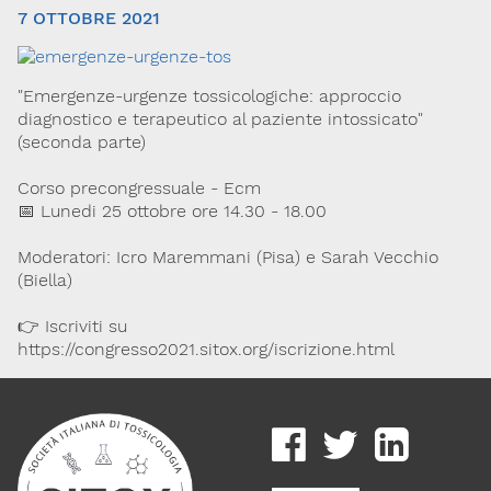
7 OTTOBRE 2021
"Emergenze-urgenze tossicologiche: approccio
diagnostico e terapeutico al paziente intossicato"
(seconda parte)
Corso precongressuale - Ecm
📅 Lunedi 25 ottobre ore 14.30 - 18.00
Via Giovanni Pascoli, 3
20129, Milano
C.F. 96330980580
Moderatori: Icro Maremmani (Pisa) e Sarah Vecchio
P.I. 06792491000
(Biella)
Codice SDI: M5UXCR1
👉 Iscriviti su
T. 02-29520311
https://congresso2021.sitox.org/iscrizione.html
M.
Segreteria@sitox.org
Link utili
La Società
Documenti
Eventi