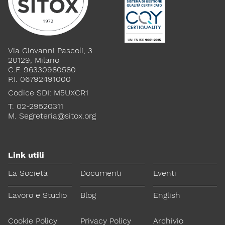
Lavoro e Studio
Blog
English
Cookie Policy
Privacy Policy
Archivio
Via Giovanni Pascoli, 3
20129, Milano
C.F. 96330980580
Disclaimer
P.I. 06792491000
Il contenuto di questo sito è da intendersi a scopo puramente
Codice SDI: M5UXCR1
informativo. La Società Italiana di Tossicologia (SITOX) non
accetta alcuna responsabilità riguardo a possibili errori,
T. 02-29520311
dimenticanze o cattive interpretazioni presenti in queste pagine
M.
Segreteria@sitox.org
o in quelle cui si fa riferimento.
Per maggiori informazioni e
CONTATTACI
Link utili
approfondimenti
La Società
Documenti
Eventi
Dona il 5 per 1000 a SITOX
SCOPRI DI PIU
Lavoro e Studio
Blog
English
Cookie Policy
Privacy Policy
Archivio