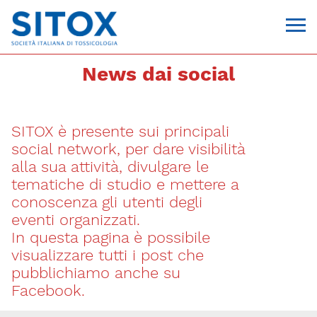
News dai social
SITOX è presente sui principali
social network, per dare visibilità
alla sua attività, divulgare le
tematiche di studio e mettere a
conoscenza gli utenti degli
Via Giovanni Pascoli, 3
eventi organizzati.
20129, Milano
In questa pagina è possibile
C.F. 96330980580
P.I. 06792491000
visualizzare tutti i post che
T. 02-29520311
pubblichiamo anche su
segreteria@sitox.org
Facebook.
CONTATTACI