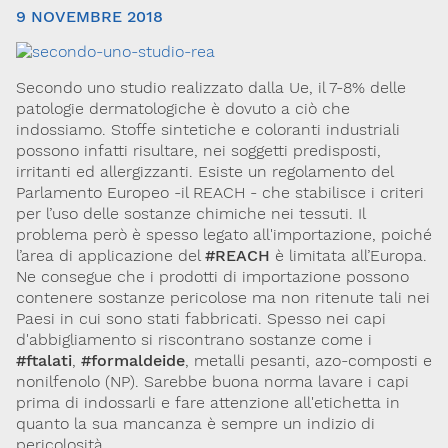
9 NOVEMBRE 2018
Secondo uno studio realizzato dalla Ue, il 7-8% delle
patologie dermatologiche è dovuto a ciò che
indossiamo. Stoffe sintetiche e coloranti industriali
possono infatti risultare, nei soggetti predisposti,
irritanti ed allergizzanti. Esiste un regolamento del
Parlamento Europeo -il REACH - che stabilisce i criteri
Via Giovanni Pascoli, 3
per l’uso delle sostanze chimiche nei tessuti. Il
20129, Milano
C.F. 96330980580
problema però è spesso legato all'importazione, poiché
P.I. 06792491000
l’area di applicazione del
#REACH
è limitata all’Europa.
Ne consegue che i prodotti di importazione possono
Codice SDI: M5UXCR1
contenere sostanze pericolose ma non ritenute tali nei
T. 02-29520311
Paesi in cui sono stati fabbricati. Spesso nei capi
M.
Segreteria@sitox.org
d'abbigliamento si riscontrano sostanze come i
#ftalati
,
#formaldeide
, metalli pesanti, azo-composti e
nonilfenolo (NP). Sarebbe buona norma lavare i capi
prima di indossarli e fare attenzione all'etichetta in
Link utili
quanto la sua mancanza è sempre un indizio di
La Società
Documenti
Eventi
pericolosità.