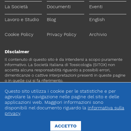
La Società
Documenti
Eventi
Lavoro e Studio
Blog
English
Cookie Policy
Privacy Policy
Archivio
Disclaimer
Il contenuto di questo sito è da intendersi a scopo puramente
informativo. La Società Italiana di Tossicologia (SITOX) non
accetta alcuna responsabilità riguardo a possibili errori,
dimenticanze o cattive interpretazioni presenti in queste pagine
o in quelle cui si fa riferimento.
Questo sito utilizza i cookie per le statistiche e per
Per maggiori informazioni e
agevolare la navigazione nelle pagine del sito e delle
CONTATTACI
approfondimenti
applicazioni web. Maggiori informazioni sono
disponibili nel documento riguardo la
informativa sulla
privacy
.
Dona il 5 per 1000 a SITOX
SCOPRI DI PIU
ACCETTO