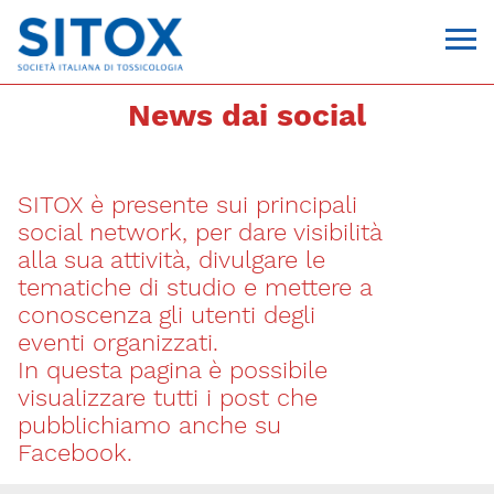
News dai social
SITOX è presente sui principali
social network, per dare visibilità
alla sua attività, divulgare le
tematiche di studio e mettere a
conoscenza gli utenti degli
Via Giovanni Pascoli, 3
eventi organizzati.
20129, Milano
In questa pagina è possibile
C.F. 96330980580
P.I. 06792491000
visualizzare tutti i post che
T. 02-29520311
pubblichiamo anche su
segreteria@sitox.org
Facebook.
CONTATTACI