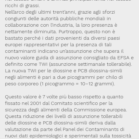
ricchi di grassi.
Lavoro e Studio
Blog
English
Nell’arco degli ultimi trent’anni, grazie agli sforzi
congiunti delle autorità pubbliche mondiali in
collaborazione con l’industria, la loro presenza è
Cookie Policy
Privacy Policy
Archivio
nettamente diminuita. Purtroppo, questo non è
bastato perché i dati provenienti da diversi paesi
europei rappresentativi per la presenza di tali
Disclaimer
contaminanti indicano un’assunzione che supera il
Il contenuto di questo sito è da intendersi a scopo puramente
nuovo valore guida di assunzione consigliato da EFSA e
informativo. La Società Italiana di Tossicologia (SITOX) non
definito come TWI (assunzione settimanale tollerabile).
accetta alcuna responsabilità riguardo a possibili errori,
dimenticanze o cattive interpretazioni presenti in queste pagine
La nuova TWI per le diossine e PCB diossina-simili
o in quelle cui si fa riferimento.
negli alimenti è pari a due picogrammi per chilo di
peso corporeo (1 picogrammo = 10−12 grammi).
Per maggiori informazioni e
CONTATTACI
Questo valore è 7 volte più basso rispetto a quanto
approfondimenti
fissato nel 2001 dal Comitato scientifico per la
sicurezza degli alimenti della Commissione europea.
Dona il 5 per 1000 a SITOX
SCOPRI DI PIU
Questa riduzione dei livelli di assunzione tollerabili
delle diossine e PCB diossina-simili deriva dalla
valutazione da parte del Panel dei Contaminants di
nuovi dati epidemiologici e sperimentali sulla tossicità