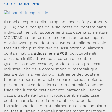
19 DICEMBRE 2018
Il Panel di esperti della European Food Safety Authority
(EFSA) che si occupa della sicurezza dei contaminanti
individuati nei cibi appartenenti alla catena alimentare
(CONTAM) ha confermato le conclusioni preoccupanti
di valutazioni precedenti relativamente alla potenziale
tossicità che può derivare dall’assunzione di alimenti
Via Giovanni Pascoli, 3
contaminati da
#diossine
e
#PCB
(policlorbifenili
20129, Milano
C.F. 96330980580
diossina-simili) attraverso la catena alimentare.
P.I. 06792491000
Queste sostanze tossiche, prodotte sia da processi
industriali che dalla combustione di materiali quali
Codice SDI: M5UXCR1
legna e gomma, vengono difficilmente degradate e
T. 02-29520311
tendono a permanere nel comparto aereo ambientale
M.
Segreteria@sitox.org
per anni a causa della loro estrema stabilità chimico-
fisica che li rende praticamente inattaccabili anche
dalla più potente flora microbica ambientale. Esse
contaminano la materia prima utilizzata per la
Link utili
formulazione delle derrate alimentari e si accumulano
La Società
Documenti
Eventi
nei tessuti umani e animali principalmente nei tessuti