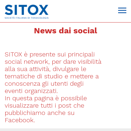
News dai social
SITOX è presente sui principali
social network, per dare visibilità
alla sua attività, divulgare le
tematiche di studio e mettere a
conoscenza gli utenti degli
Via Giovanni Pascoli, 3
eventi organizzati.
20129, Milano
In questa pagina è possibile
C.F. 96330980580
P.I. 06792491000
visualizzare tutti i post che
T. 02-29520311
pubblichiamo anche su
segreteria@sitox.org
Facebook.
CONTATTACI