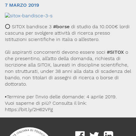
7 MARZO 2019
⭕️ SITOX bandisce 3
#borse
di studio da 10.000€ lordi
cascuna per svolgere attività di ricerca presso
Istituzioni scientifiche in Italia o all’estero.
Gli aspiranti concorrenti devono essere soci
#SITOX
o
che presentino, all’atto della domanda, richiesta di
Via Giovanni Pascoli, 3
iscrizione alla SITOX, laureati in discipline scientifiche,
20129, Milano
C.F. 96330980580
non strutturati, under 38 anni alla data di scadenza del
P.I. 06792491000
bando, non titolari di assegni di ricerca o borse di
dottorato.
Codice SDI: M5UXCR1
T. 02-29520311
▪️Termine per l’invio delle domande: 4 aprile 2019.
M.
Segreteria@sitox.org
Vuoi saperne di più? Consulta il link:
https://bit.ly/2H62VFg
Link utili
La Società
Documenti
Eventi