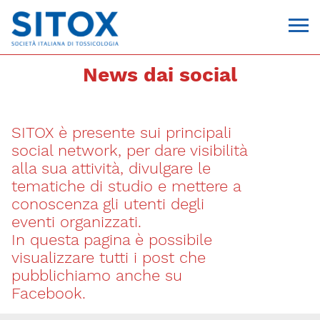
News dai social
SITOX è presente sui principali
social network, per dare visibilità
alla sua attività, divulgare le
tematiche di studio e mettere a
conoscenza gli utenti degli
Via Giovanni Pascoli, 3
eventi organizzati.
20129, Milano
In questa pagina è possibile
C.F. 96330980580
P.I. 06792491000
visualizzare tutti i post che
T. 02-29520311
pubblichiamo anche su
segreteria@sitox.org
Facebook.
CONTATTACI