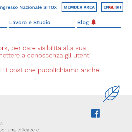
ngresso Nazionale SITOX
MEMBER AREA
EN
GLI
SH
Lavoro e Studio
Blog
k, per dare visibilità alla sua
 mettere a conoscenza gli utenti
utti i post che pubblichiamo anche
tà
 per una efficace e