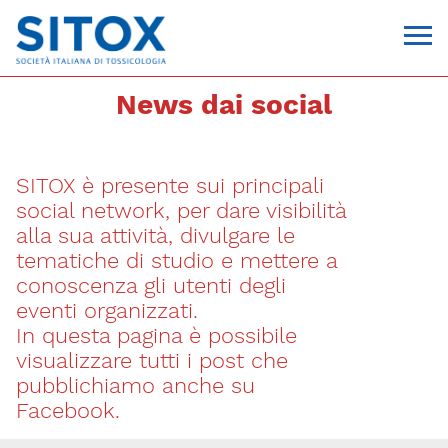
News dai social
SITOX è presente sui principali
social network, per dare visibilità
alla sua attività, divulgare le
tematiche di studio e mettere a
conoscenza gli utenti degli
Via Giovanni Pascoli, 3
eventi organizzati.
20129, Milano
In questa pagina è possibile
C.F. 96330980580
P.I. 06792491000
visualizzare tutti i post che
T. 02-29520311
pubblichiamo anche su
segreteria@sitox.org
Facebook.
CONTATTACI