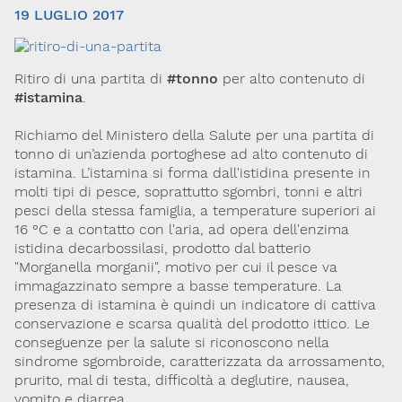
19 LUGLIO 2017
Ritiro di una partita di
#tonno
per alto contenuto di
#istamina
.
Richiamo del Ministero della Salute per una partita di
tonno di un’azienda portoghese ad alto contenuto di
istamina. L’istamina si forma dall'istidina presente in
Via Giovanni Pascoli, 3
molti tipi di pesce, soprattutto sgombri, tonni e altri
20129, Milano
C.F. 96330980580
pesci della stessa famiglia, a temperature superiori ai
P.I. 06792491000
16 °C e a contatto con l'aria, ad opera dell'enzima
istidina decarbossilasi, prodotto dal batterio
Codice SDI: M5UXCR1
"Morganella morganii", motivo per cui il pesce va
T. 02-29520311
immagazzinato sempre a basse temperature. La
M.
Segreteria@sitox.org
presenza di istamina è quindi un indicatore di cattiva
conservazione e scarsa qualità del prodotto ittico. Le
conseguenze per la salute si riconoscono nella
sindrome sgombroide, caratterizzata da arrossamento,
Link utili
prurito, mal di testa, difficoltà a deglutire, nausea,
La Società
Documenti
Eventi
vomito e diarrea.