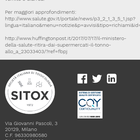
Lavoro e Studio
Blog
English
Per maggiori approfondimenti:
http://www.salute.gov.it/portale/news/p3_2_1_3_5_1.jsp?
lingua=italiano&menu=notizie&p=avvisi&tipo=richiami&id
Cookie Policy
Privacy Policy
Archivio
http://www.huffingtonpost.it/2017/07/17/il-ministero-
della-salute-ritira-dai-supermercati-il-tonno-
Disclaimer
allo_a_23033403/?ref=fbpj
Il contenuto di questo sito è da intendersi a scopo puramente
informativo. La Società Italiana di Tossicologia (SITOX) non
accetta alcuna responsabilità riguardo a possibili errori,
dimenticanze o cattive interpretazioni presenti in queste pagine
o in quelle cui si fa riferimento.
Per maggiori informazioni e
CONTATTACI
approfondimenti
Dona il 5 per 1000 a SITOX
SCOPRI DI PIU
Via Giovanni Pascoli, 3
20129, Milano
C.F. 96330980580