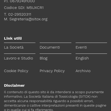
P.I. 06792491000
Codice SDI: M5UXCR1
T. 02-29520311
M.
Segreteria@sitox.org
Link utili
La Società
Documenti
Eventi
Lavoro e Studio
Blog
English
Cookie Policy
Privacy Policy
Archivio
Disclaimer
Il contenuto di questo sito è da intendersi a scopo puramente
informativo. La Società Italiana di Tossicologia (SITOX) non
accetta alcuna responsabilità riguardo a possibili errori,
dimenticanze o cattive interpretazioni presenti in queste pagine
o in quelle cui si fa riferimento.