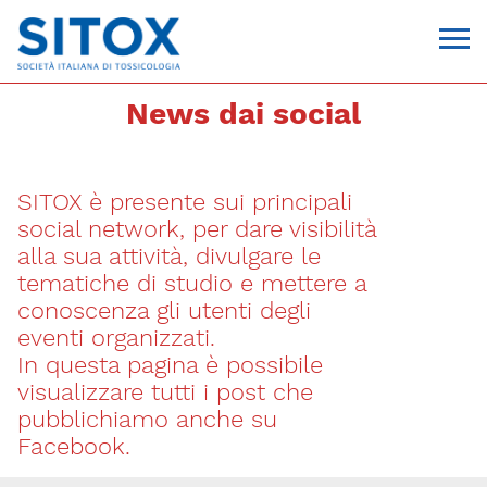
News dai social
SITOX è presente sui principali
social network, per dare visibilità
alla sua attività, divulgare le
tematiche di studio e mettere a
conoscenza gli utenti degli
Via Giovanni Pascoli, 3
eventi organizzati.
20129, Milano
In questa pagina è possibile
C.F. 96330980580
P.I. 06792491000
visualizzare tutti i post che
T. 02-29520311
pubblichiamo anche su
segreteria@sitox.org
Facebook.
CONTATTACI