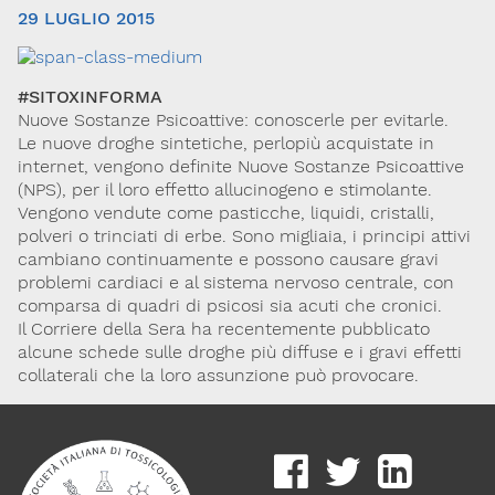
29 LUGLIO 2015
#SITOXINFORMA
Nuove Sostanze Psicoattive: conoscerle per evitarle.
Le nuove droghe sintetiche, perlopiù acquistate in
internet, vengono definite Nuove Sostanze Psicoattive
(NPS), per il loro effetto allucinogeno e stimolante.
Vengono vendute come pasticche, liquidi, cristalli,
Via Giovanni Pascoli, 3
polveri o trinciati di erbe. Sono migliaia, i principi attivi
20129, Milano
C.F. 96330980580
cambiano continuamente e possono causare gravi
P.I. 06792491000
problemi cardiaci e al sistema nervoso centrale, con
comparsa di quadri di psicosi sia acuti che cronici.
Codice SDI: M5UXCR1
Il Corriere della Sera ha recentemente pubblicato
T. 02-29520311
alcune schede sulle droghe più diffuse e i gravi effetti
M.
Segreteria@sitox.org
collaterali che la loro assunzione può provocare.
Link utili
La Società
Documenti
Eventi