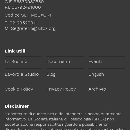
C.F. 96330980580
P.I. 06792491000
Codice SDI: M5UXCR1
T. 02-29520311
M.
Segreteria@sitox.org
Link utili
La Società
Documenti
Eventi
Lavoro e Studio
Blog
English
Cookie Policy
Privacy Policy
Archivio
Disclaimer
Il contenuto di questo sito è da intendersi a scopo puramente
informativo. La Società Italiana di Tossicologia (SITOX) non
accetta alcuna responsabilità riguardo a possibili errori,
dimenticanze o cattive interpretazioni presenti in queste pagine