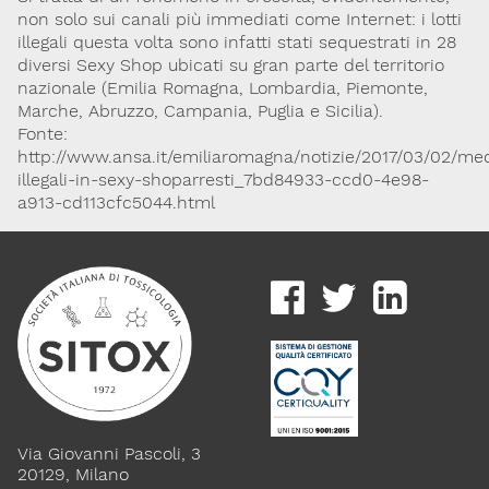
non solo sui canali più immediati come Internet: i lotti
Lavoro e Studio
Blog
English
illegali questa volta sono infatti stati sequestrati in 28
diversi Sexy Shop ubicati su gran parte del territorio
nazionale (Emilia Romagna, Lombardia, Piemonte,
Cookie Policy
Privacy Policy
Archivio
Marche, Abruzzo, Campania, Puglia e Sicilia).
Fonte:
http://www.ansa.it/emiliaromagna/notizie/2017/03/02/med
Disclaimer
illegali-in-sexy-shoparresti_7bd84933-ccd0-4e98-
Il contenuto di questo sito è da intendersi a scopo puramente
a913-cd113cfc5044.html
informativo. La Società Italiana di Tossicologia (SITOX) non
accetta alcuna responsabilità riguardo a possibili errori,
dimenticanze o cattive interpretazioni presenti in queste pagine
o in quelle cui si fa riferimento.
Per maggiori informazioni e
CONTATTACI
approfondimenti
Dona il 5 per 1000 a SITOX
SCOPRI DI PIU
Via Giovanni Pascoli, 3
20129, Milano