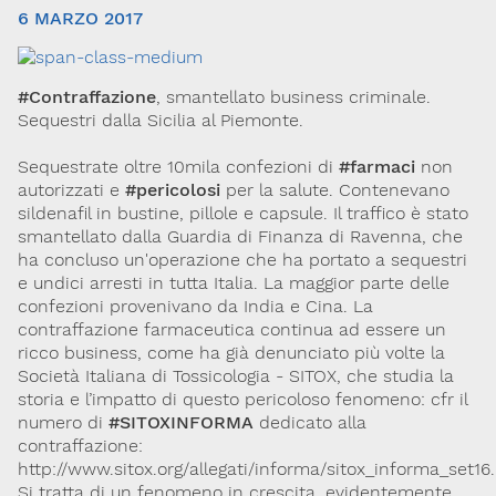
6 MARZO 2017
#Contraffazione
, smantellato business criminale.
Sequestri dalla Sicilia al Piemonte.
Sequestrate oltre 10mila confezioni di
#farmaci
non
autorizzati e
#pericolosi
per la salute. Contenevano
sildenafil in bustine, pillole e capsule. Il traffico è stato
Via Giovanni Pascoli, 3
smantellato dalla Guardia di Finanza di Ravenna, che
20129, Milano
C.F. 96330980580
ha concluso un'operazione che ha portato a sequestri
P.I. 06792491000
e undici arresti in tutta Italia. La maggior parte delle
confezioni provenivano da India e Cina. La
Codice SDI: M5UXCR1
contraffazione farmaceutica continua ad essere un
T. 02-29520311
ricco business, come ha già denunciato più volte la
M.
Segreteria@sitox.org
Società Italiana di Tossicologia - SITOX, che studia la
storia e l’impatto di questo pericoloso fenomeno: cfr il
numero di
#SITOXINFORMA
dedicato alla
contraffazione:
Link utili
http://www.sitox.org/allegati/informa/sitox_informa_set16
La Società
Documenti
Eventi
Si tratta di un fenomeno in crescita, evidentemente,