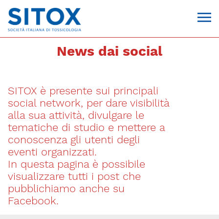
News dai social
SITOX è presente sui principali
social network, per dare visibilità
alla sua attività, divulgare le
tematiche di studio e mettere a
conoscenza gli utenti degli
Via Giovanni Pascoli, 3
eventi organizzati.
20129, Milano
In questa pagina è possibile
C.F. 96330980580
P.I. 06792491000
visualizzare tutti i post che
T. 02-29520311
pubblichiamo anche su
segreteria@sitox.org
Facebook.
CONTATTACI