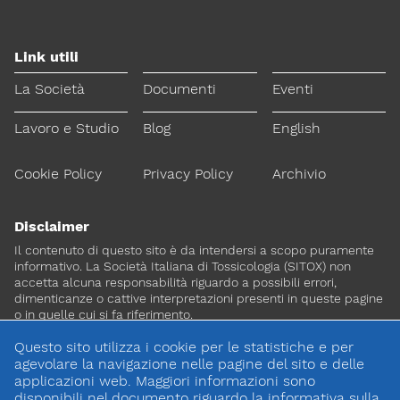
Link utili
La Società
Documenti
Eventi
Lavoro e Studio
Blog
English
Cookie Policy
Privacy Policy
Archivio
Disclaimer
Il contenuto di questo sito è da intendersi a scopo puramente
informativo. La Società Italiana di Tossicologia (SITOX) non
accetta alcuna responsabilità riguardo a possibili errori,
dimenticanze o cattive interpretazioni presenti in queste pagine
o in quelle cui si fa riferimento.
Questo sito utilizza i cookie per le statistiche e per
Per maggiori informazioni e
agevolare la navigazione nelle pagine del sito e delle
CONTATTACI
approfondimenti
applicazioni web. Maggiori informazioni sono
disponibili nel documento riguardo la
informativa sulla