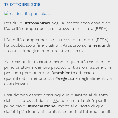
17 OTTOBRE 2019
Residui di
#fitosanitari
negli alimenti: ecco cosa dice
l’Autorità europea per la sicurezza alimentare (EFSA)
L’Autorità europea per la sicurezza alimentare (EFSA)
ha pubblicato a fine giugno il Rapporto sui
#residui
di
fitosanitari negli alimenti relativo al 2017.
Via Giovanni Pascoli, 3
20129, Milano
C.F. 96330980580
⚠️ I residui di fitosanitari sono le quantità misurabili di
P.I. 06792491000
principi attivi e dei loro prodotti di trasformazione che
possono permanere nell’
#ambiente
ed essere
Codice SDI: M5UXCR1
quantificabili nei prodotti
#vegetali
e negli alimenti da
T. 02-29520311
essi derivati.
M.
Segreteria@sitox.org
Essi devono essere comunque in quantità al di sotto
dei limiti previsti dalla legge comunitaria cioè, per il
principio di
#precauzione
, molto al di sotto di quelli
Link utili
definiti già sicuri dai comitati scientifici internazionali.
La Società
Documenti
Eventi