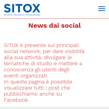
News dai social
SITOX è presente sui principali
social network, per dare visibilità
alla sua attività, divulgare le
tematiche di studio e mettere a
conoscenza gli utenti degli
Via Giovanni Pascoli, 3
eventi organizzati.
20129, Milano
In questa pagina è possibile
C.F. 96330980580
P.I. 06792491000
visualizzare tutti i post che
T. 02-29520311
pubblichiamo anche su
segreteria@sitox.org
Facebook.
CONTATTACI