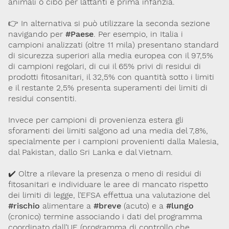
animali o cibo per lattanti e prima infanzia.
👉 In alternativa si può utilizzare la seconda sezione
navigando per
#Paese
. Per esempio, in Italia i
campioni analizzati (oltre 11 mila) presentano standard
di sicurezza superiori alla media europea con il 97,5%
di campioni regolari, di cui il 65% privi di residui di
prodotti fitosanitari, il 32,5% con quantità sotto i limiti
e il restante 2,5% presenta superamenti dei limiti di
residui consentiti.
Invece per campioni di provenienza estera gli
sforamenti dei limiti salgono ad una media del 7,8%,
specialmente per i campioni provenienti dalla Malesia,
dal Pakistan, dallo Sri Lanka e dal Vietnam.
✔️ Oltre a rilevare la presenza o meno di residui di
fitosanitari e individuare le aree di mancato rispetto
dei limiti di legge, l’EFSA effettua una valutazione del
#rischio
alimentare a
#breve
(acuto) e a
#lungo
(cronico) termine associando i dati del programma
coordinato dall’UE (programma di controllo che