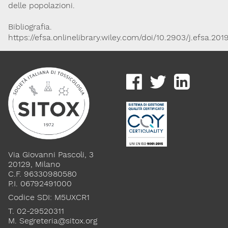
delle popolazioni.
Bibliografia.
https://efsa.onlinelibrary.wiley.com/doi/10.2903/j.efsa.201
Via Giovanni Pascoli, 3
20129, Milano
C.F. 96330980580
P.I. 06792491000
Codice SDI: M5UXCR1
T. 02-29520311
M.
Segreteria@sitox.org