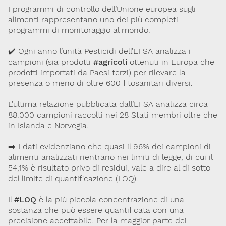
I programmi di controllo dell’Unione europea sugli
Lavoro e Studio
Blog
English
alimenti rappresentano uno dei più completi
programmi di monitoraggio al mondo.
Cookie Policy
Privacy Policy
Archivio
✔️ Ogni anno l’unità Pesticidi dell’EFSA analizza i
campioni (sia prodotti
#agricoli
ottenuti in Europa che
prodotti importati da Paesi terzi) per rilevare la
Disclaimer
presenza o meno di oltre 600 fitosanitari diversi.
Il contenuto di questo sito è da intendersi a scopo puramente
informativo. La Società Italiana di Tossicologia (SITOX) non
L’ultima relazione pubblicata dall’EFSA analizza circa
accetta alcuna responsabilità riguardo a possibili errori,
dimenticanze o cattive interpretazioni presenti in queste pagine
88.000 campioni raccolti nei 28 Stati membri oltre che
o in quelle cui si fa riferimento.
in Islanda e Norvegia.
➡️ I dati evidenziano che quasi il 96% dei campioni di
Per maggiori informazioni e
CONTATTACI
alimenti analizzati rientrano nei limiti di legge, di cui il
approfondimenti
54,1% è risultato privo di residui, vale a dire al di sotto
del limite di quantificazione (LOQ).
Dona il 5 per 1000 a SITOX
SCOPRI DI PIU
Il
#LOQ
è la più piccola concentrazione di una
sostanza che può essere quantificata con una
precisione accettabile. Per la maggior parte dei