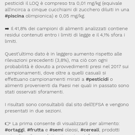
pesticidi il LOQ è compreso tra 0,01 mg/kg (equivale
all’incirca a cinque cucchiaini di zucchero diluiti in una
#piscina
olimpionica) e 0,05 mg/kg.
➡️ Il 41,8% dei campioni di alimenti analizzati contiene
residui contenuti entro i limiti di legge e il 4,1% sfora i
limiti.
Quest’ultimo dato è in leggero aumento rispetto alle
rilevazioni precedenti (3,8%), ma ciò con ogni
probabilità è dovuto a provvedimenti presi nel 2017 sui
campionamenti, dove oltre a quelli casuali si
effettuano campionamenti mirati a
#pesticidi
o
alimenti provenienti da Paesi nei quali in passato sono
stati osservati sforamenti.
I risultati sono consultabili dal sito dell’EFSA e vengono
presentati in due sezioni.
👉 La prima consente di visualizzarli per alimento:
#ortaggi
,
#frutta
e
#semi
oleosi,
#cereali
, prodotti