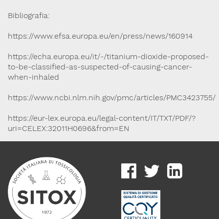
Bibliografia:
https://www.efsa.europa.eu/en/press/news/160914
https://echa.europa.eu/it/-/titanium-dioxide-proposed-
to-be-classified-as-suspected-of-causing-cancer-
when-inhaled
https://www.ncbi.nlm.nih.gov/pmc/articles/PMC3423755/
https://eur-lex.europa.eu/legal-content/IT/TXT/PDF/?
uri=CELEX:32011H0696&from=EN