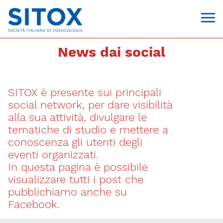
News dai social
SITOX è presente sui principali
social network, per dare visibilità
alla sua attività, divulgare le
tematiche di studio e mettere a
conoscenza gli utenti degli
Via Giovanni Pascoli, 3
eventi organizzati.
20129, Milano
In questa pagina è possibile
C.F. 96330980580
P.I. 06792491000
visualizzare tutti i post che
T. 02-29520311
pubblichiamo anche su
segreteria@sitox.org
Facebook.
CONTATTACI