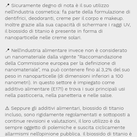
📍 Sicuramente degno di nota è il suo utilizzo
Lavoro e Studio
Blog
English
nell’industria cosmetica: fa parte della formulazione di
dentifrici, deodoranti, creme per il corpo e makeup.
Inoltre grazie alla sua capacità di schermare i raggi UV,
Cookie Policy
Privacy Policy
Archivio
il biossido di titanio è presente in forma di
nanoparticelle nelle creme solari.
Disclaimer
📍 Nell’industria alimentare invece non è considerato
Il contenuto di questo sito è da intendersi a scopo puramente
un nanomateriale dalla vigente “Raccomandazione
informativo. La Società Italiana di Tossicologia (SITOX) non
della Commissione europea per la definizione di
accetta alcuna responsabilità riguardo a possibili errori,
dimenticanze o cattive interpretazioni presenti in queste pagine
nanomateriale”, ma può contenere fino al 3,2% del suo
o in quelle cui si fa riferimento.
peso in nanoparticelle (di dimensioni inferiori a 100
nanometri). In questo settore è impiegato come
additivo alimentare (E171) e trova i suoi principali usi
Per maggiori informazioni e
CONTATTACI
nella pasticceria, nella panetteria e nelle salse.
approfondimenti
⚠️ Seppure gli additivi alimentari, biossido di titanio
Dona il 5 per 1000 a SITOX
SCOPRI DI PIU
incluso, sono rigidamente regolamentati e sottoposti a
continue revisioni e valutazioni, il loro utilizzo è da
sempre oggetto di polemiche e suscita ciclicamente
allarmismi nell’opinione pubblica. Il biossido di titanio è