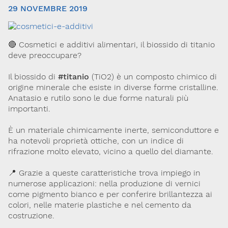
29 NOVEMBRE 2019
🔴 Cosmetici e additivi alimentari, il biossido di titanio
deve preoccupare?
Il biossido di
#titanio
(TiO2) è un composto chimico di
origine minerale che esiste in diverse forme cristalline.
Anatasio e rutilo sono le due forme naturali più
Via Giovanni Pascoli, 3
importanti.
20129, Milano
C.F. 96330980580
P.I. 06792491000
È un materiale chimicamente inerte, semiconduttore e
ha notevoli proprietà ottiche, con un indice di
Codice SDI: M5UXCR1
rifrazione molto elevato, vicino a quello del diamante.
T. 02-29520311
M.
Segreteria@sitox.org
📍 Grazie a queste caratteristiche trova impiego in
numerose applicazioni: nella produzione di vernici
come pigmento bianco e per conferire brillantezza ai
colori, nelle materie plastiche e nel cemento da
Link utili
costruzione.
La Società
Documenti
Eventi