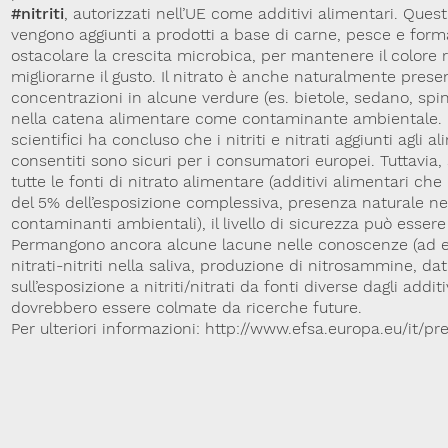
#nitriti
, autorizzati nell’UE come additivi alimentari. Ques
vengono aggiunti a prodotti a base di carne, pesce e form
ostacolare la crescita microbica, per mantenere il colore 
migliorarne il gusto. Il nitrato è anche naturalmente prese
concentrazioni in alcune verdure (es. bietole, sedano, spi
nella catena alimentare come contaminante ambientale. Il
scientifici ha concluso che i nitriti e nitrati aggiunti agli ali
consentiti sono sicuri per i consumatori europei. Tuttavia,
tutte le fonti di nitrato alimentare (additivi alimentari c
del 5% dell’esposizione complessiva, presenza naturale neg
contaminanti ambientali), il livello di sicurezza può esser
Permangono ancora alcune lacune nelle conoscenze (ad e
nitrati-nitriti nella saliva, produzione di nitrosammine, dat
sull’esposizione a nitriti/nitrati da fonti diverse dagli additi
dovrebbero essere colmate da ricerche future.
Per ulteriori informazioni: http://www.efsa.europa.eu/it/p