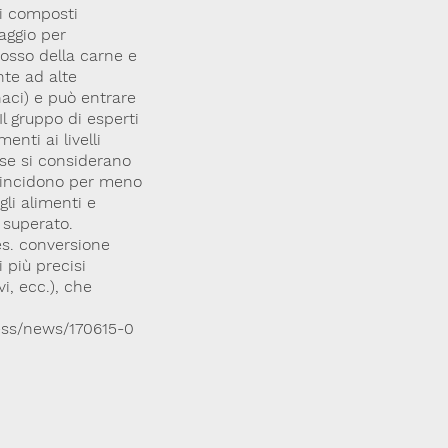
ti composti
aggio per
rosso della carne e
nte ad alte
naci) e può entrare
 gruppo di esperti
menti ai livelli
 se si considerano
he incidono per meno
li alimenti e
e superato.
s. conversione
i più precisi
vi, ecc.), che
ress/news/170615-0