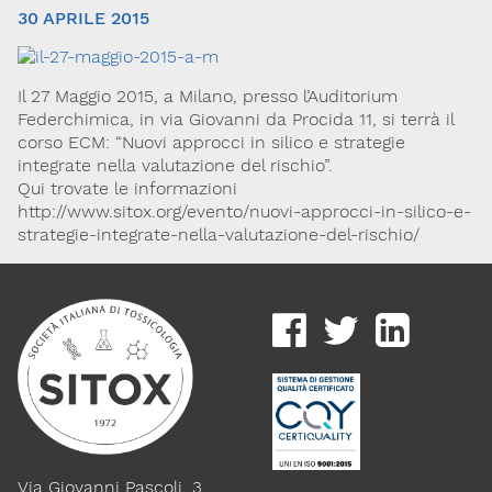
30 APRILE 2015
Il 27 Maggio 2015, a Milano, presso l’Auditorium
Federchimica, in via Giovanni da Procida 11, si terrà il
corso ECM: “Nuovi approcci in silico e strategie
integrate nella valutazione del rischio”.
Qui trovate le informazioni
http://www.sitox.org/evento/nuovi-approcci-in-silico-e-
Via Giovanni Pascoli, 3
strategie-integrate-nella-valutazione-del-rischio/
20129, Milano
C.F. 96330980580
P.I. 06792491000
Codice SDI: M5UXCR1
T. 02-29520311
M.
Segreteria@sitox.org
Link utili
La Società
Documenti
Eventi
Via Giovanni Pascoli, 3