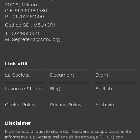
20129, Milano
C.F. 96330980580
Lavoro e Studio
Blog
English
P.I. 06792491000
Codice SDI: M5UXCR1
Cookie Policy
Privacy Policy
Archivio
T. 02-29520311
M.
Segreteria@sitox.org
Disclaimer
Il contenuto di questo sito è da intendersi a scopo puramente
informativo. La Società Italiana di Tossicologia (SITOX) non
Link utili
accetta alcuna responsabilità riguardo a possibili errori,
dimenticanze o cattive interpretazioni presenti in queste pagine
La Società
Documenti
Eventi
o in quelle cui si fa riferimento.
Lavoro e Studio
Blog
English
Per maggiori informazioni e
CONTATTACI
approfondimenti
Cookie Policy
Privacy Policy
Archivio
Dona il 5 per 1000 a SITOX
SCOPRI DI PIU
Disclaimer
Il contenuto di questo sito è da intendersi a scopo puramente
informativo. La Società Italiana di Tossicologia (SITOX) non