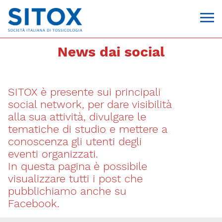
News dai social
SITOX è presente sui principali
social network, per dare visibilità
alla sua attività, divulgare le
tematiche di studio e mettere a
conoscenza gli utenti degli
Via Giovanni Pascoli, 3
eventi organizzati.
20129, Milano
In questa pagina è possibile
C.F. 96330980580
P.I. 06792491000
visualizzare tutti i post che
T. 02-29520311
pubblichiamo anche su
segreteria@sitox.org
Facebook.
CONTATTACI