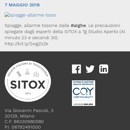
7 MAGGIO 2018
Spiagge, allarme tossine dalle
#alghe
. Le precauzioni
spiegate dagli esperti della SITOX a Tg Studio Aperto (Al
minuto 23 e secondi 30).
http://bit.ly/2wgZs2k
Via Giovanni Pascoli, 3
20129, Milano
C.F. 96330980580
P.I. 06792491000
Codice SDI: M5UXCR1
T. 02-29520311
M.
Segreteria@sitox.org
Via Giovanni Pascoli, 3
20129, Milano
Link utili
C.F. 96330980580
P.I. 06792491000
La Società
Documenti
Eventi