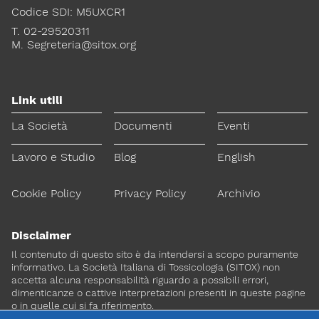
Codice SDI: M5UXCR1
Lavoro e Studio
Blog
English
T. 02-29520311
M.
Segreteria@sitox.org
Cookie Policy
Privacy Policy
Archivio
Link utili
Disclaimer
Il contenuto di questo sito è da intendersi a scopo puramente
La Società
Documenti
Eventi
informativo. La Società Italiana di Tossicologia (SITOX) non
accetta alcuna responsabilità riguardo a possibili errori,
Lavoro e Studio
Blog
English
dimenticanze o cattive interpretazioni presenti in queste pagine
o in quelle cui si fa riferimento.
Cookie Policy
Privacy Policy
Archivio
Per maggiori informazioni e
CONTATTACI
approfondimenti
Disclaimer
Il contenuto di questo sito è da intendersi a scopo puramente
Dona il 5 per 1000 a SITOX
SCOPRI DI PIU
informativo. La Società Italiana di Tossicologia (SITOX) non
accetta alcuna responsabilità riguardo a possibili errori,
dimenticanze o cattive interpretazioni presenti in queste pagine
o in quelle cui si fa riferimento.