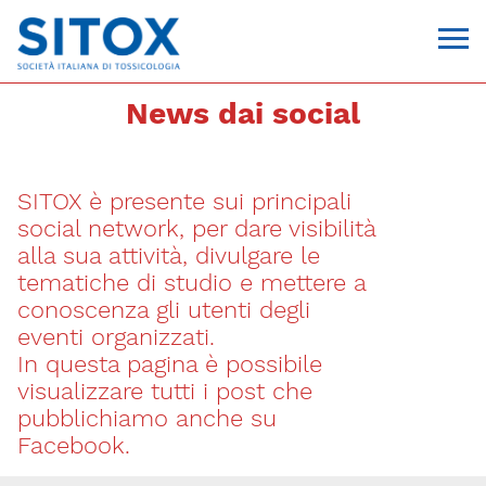
News dai social
SITOX è presente sui principali
social network, per dare visibilità
alla sua attività, divulgare le
tematiche di studio e mettere a
conoscenza gli utenti degli
Via Giovanni Pascoli, 3
eventi organizzati.
20129, Milano
In questa pagina è possibile
C.F. 96330980580
P.I. 06792491000
visualizzare tutti i post che
T. 02-29520311
pubblichiamo anche su
segreteria@sitox.org
Facebook.
CONTATTACI