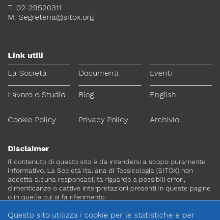
T. 02-29520311
M.
Segreteria@sitox.org
Link utili
La Società
Documenti
Eventi
Lavoro e Studio
Blog
English
Cookie Policy
Privacy Policy
Archivio
Disclaimer
Il contenuto di questo sito è da intendersi a scopo puramente
informativo. La Società Italiana di Tossicologia (SITOX) non
accetta alcuna responsabilità riguardo a possibili errori,
dimenticanze o cattive interpretazioni presenti in queste pagine
o in quelle cui si fa riferimento.
Questo sito utilizza i cookie per le statistiche e per