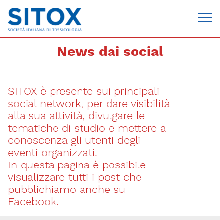
News dai social
SITOX è presente sui principali
social network, per dare visibilità
alla sua attività, divulgare le
tematiche di studio e mettere a
conoscenza gli utenti degli
Via Giovanni Pascoli, 3
eventi organizzati.
20129, Milano
In questa pagina è possibile
C.F. 96330980580
P.I. 06792491000
visualizzare tutti i post che
T. 02-29520311
pubblichiamo anche su
segreteria@sitox.org
Facebook.
CONTATTACI