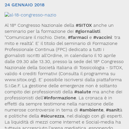
24 GENNAIO 2018
Al 18° Congresso Nazionale della
#SITOX
anche un
seminario per la formazione dei
#giornalisti
.
"Comunicare il rischio. Diete,
#farmaci
e
#vaccini
: tra
mito e realtà". E' il titolo del seminario di Formazione
Professionale Continua (FPC) dedicato a tutti i
giornalisti iscritti all'Ordine, in calendario il 10 aprile
Via Giovanni Pascoli, 3
dalle 09.30 alle 13.30, presso la sede del 18° Congresso
20129, Milano
C.F. 96330980580
Nazionale della Società Italiana di Tossicologia - SITOX,
P.I. 06792491000
valido 4 crediti formativi (Consulta il programma su
www.sitox.org). E' possibile iscriversi dalla piattaforma
Codice SDI: M5UXCR1
S.I.Ge.F. La gestione delle emergenze non è soltanto
T. 02-29520311
compito dei professionisti della
#salute
ma anche dei
M.
Segreteria@sitox.org
professionisti dell'
#informazione
. La cronaca è in
effetti da sempre testimone nella narrazione delle
numerose controversie in tema di
#ambiente
,
#sanit
à
e politiche della
#sicurezza
, nel dialogo con gli esperti.
Link utili
La liquidità di mezzi come Internet e Social-media ha
La Società
Documenti
Eventi
tuttavia accresciuto l'arena mediatica, esponendo