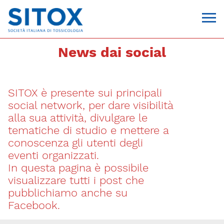
News dai social
SITOX è presente sui principali
social network, per dare visibilità
alla sua attività, divulgare le
tematiche di studio e mettere a
conoscenza gli utenti degli
Via Giovanni Pascoli, 3
eventi organizzati.
20129, Milano
In questa pagina è possibile
C.F. 96330980580
P.I. 06792491000
visualizzare tutti i post che
T. 02-29520311
pubblichiamo anche su
segreteria@sitox.org
Facebook.
CONTATTACI