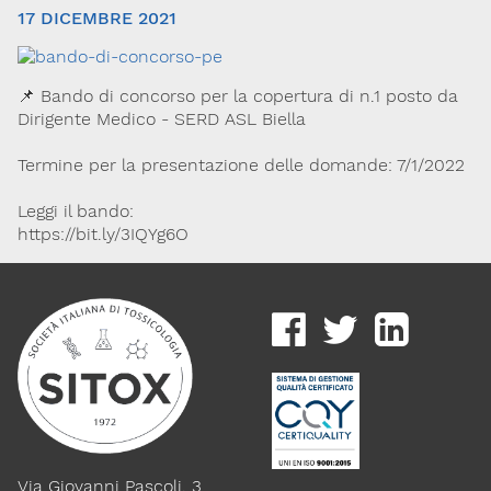
17 DICEMBRE 2021
📌 Bando di concorso per la copertura di n.1 posto da
Dirigente Medico - SERD ASL Biella
Termine per la presentazione delle domande: 7/1/2022
Leggi il bando:
Via Giovanni Pascoli, 3
https://bit.ly/3IQYg6O
20129, Milano
C.F. 96330980580
P.I. 06792491000
Codice SDI: M5UXCR1
T. 02-29520311
M.
Segreteria@sitox.org
Link utili
La Società
Documenti
Eventi
Via Giovanni Pascoli, 3