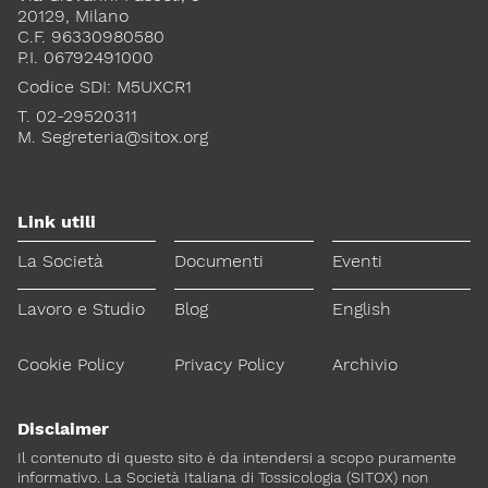
20129, Milano
C.F. 96330980580
Lavoro e Studio
Blog
English
P.I. 06792491000
Codice SDI: M5UXCR1
Cookie Policy
Privacy Policy
Archivio
T. 02-29520311
M.
Segreteria@sitox.org
Disclaimer
Il contenuto di questo sito è da intendersi a scopo puramente
informativo. La Società Italiana di Tossicologia (SITOX) non
Link utili
accetta alcuna responsabilità riguardo a possibili errori,
dimenticanze o cattive interpretazioni presenti in queste pagine
La Società
Documenti
Eventi
o in quelle cui si fa riferimento.
Lavoro e Studio
Blog
English
Per maggiori informazioni e
CONTATTACI
approfondimenti
Cookie Policy
Privacy Policy
Archivio
Dona il 5 per 1000 a SITOX
SCOPRI DI PIU
Disclaimer
Il contenuto di questo sito è da intendersi a scopo puramente
informativo. La Società Italiana di Tossicologia (SITOX) non