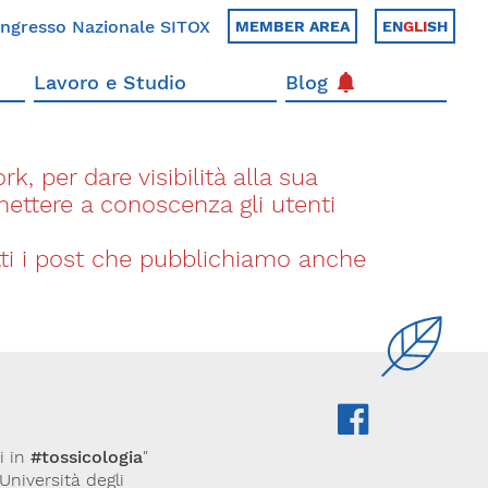
ngresso Nazionale SITOX
MEMBER AREA
EN
GLI
SH
Lavoro e Studio
Blog
k, per dare visibilità alla sua
 mettere a conoscenza gli utenti
utti i post che pubblichiamo anche
i in
#tossicologia
"
(Università degli