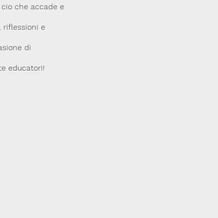
o cio che accade e
riflessioni e
asione di
te educatori!