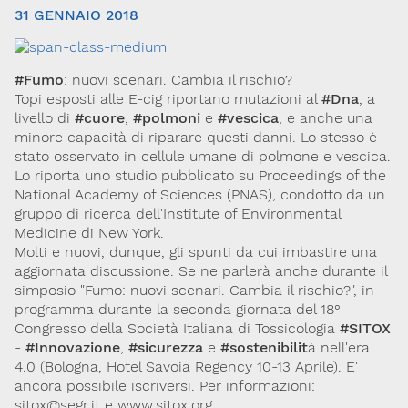
31 GENNAIO 2018
#Fumo
: nuovi scenari. Cambia il rischio?
Topi esposti alle E-cig riportano mutazioni al
#Dna
, a
livello di
#cuore
,
#polmoni
e
#vescica
, e anche una
minore capacità di riparare questi danni. Lo stesso è
stato osservato in cellule umane di polmone e vescica.
Lo riporta uno studio pubblicato su Proceedings of the
Via Giovanni Pascoli, 3
National Academy of Sciences (PNAS), condotto da un
20129, Milano
C.F. 96330980580
gruppo di ricerca dell'Institute of Environmental
P.I. 06792491000
Medicine di New York.
Molti e nuovi, dunque, gli spunti da cui imbastire una
Codice SDI: M5UXCR1
aggiornata discussione. Se ne parlerà anche durante il
T. 02-29520311
simposio "Fumo: nuovi scenari. Cambia il rischio?", in
M.
Segreteria@sitox.org
programma durante la seconda giornata del 18°
Congresso della Società Italiana di Tossicologia
#SITOX
-
#Innovazione
,
#sicurezza
e
#sostenibilit
à nell'era
4.0 (Bologna, Hotel Savoia Regency 10-13 Aprile). E'
Link utili
ancora possibile iscriversi. Per informazioni:
La Società
Documenti
Eventi
sitox@segr.it e www.sitox.org.