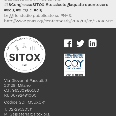
#18CongressoSITOX
#tossicologiaquattropuntozero
Lavoro e Studio
Blog
English
#ecig
#e
-cig e-
#cig
Leggi lo studio pubblicato su PNAS:
http://www.pnas.org/content/early/2018/01/25/1718185115
Cookie Policy
Privacy Policy
Archivio
Disclaimer
Il contenuto di questo sito è da intendersi a scopo puramente
informativo. La Società Italiana di Tossicologia (SITOX) non
accetta alcuna responsabilità riguardo a possibili errori,
dimenticanze o cattive interpretazioni presenti in queste pagine
o in quelle cui si fa riferimento.
Per maggiori informazioni e
CONTATTACI
Via Giovanni Pascoli, 3
approfondimenti
20129, Milano
C.F. 96330980580
Dona il 5 per 1000 a SITOX
P.I. 06792491000
SCOPRI DI PIU
Codice SDI: M5UXCR1
T. 02-29520311
M.
Segreteria@sitox.org