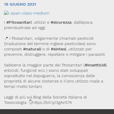
16 GIUGNO 2021
I
#Fitosanitari
, utilizzi e
#sicurezza
: dall’epoca
preindustriale ad oggi.
📍 I fitosanitari, volgarmente chiamati pesticidi
(traduzione del termine inglese pesticides) sono
composti
#naturali
o di
#sintesi
, utilizzati per
Via Giovanni Pascoli, 3
prevenire, distruggere, repellere o mitigare i parassiti.
20129, Milano
C.F. 96330980580
P.I. 06792491000
Sebbene la maggior parte dei fitosanitari (
#insetticidi
,
erbicidi, fungicidi ecc.) siano stati sviluppati
Codice SDI: M5UXCR1
soprattutto nel dopoguerra, la conoscenza delle
T. 02-29520311
proprietà di alcune sostanze e il loro utilizzo risale a
M.
Segreteria@sitox.org
tempi molto lontani.
Leggi di più sul Blog della Società Italiana di
Tossicologia: 👇https://bit.ly/3gAVS74
Link utili
La Società
Documenti
Eventi