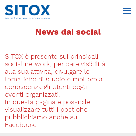
News dai social
SITOX è presente sui principali
social network, per dare visibilità
alla sua attività, divulgare le
tematiche di studio e mettere a
conoscenza gli utenti degli
Via Giovanni Pascoli, 3
eventi organizzati.
20129, Milano
In questa pagina è possibile
C.F. 96330980580
P.I. 06792491000
visualizzare tutti i post che
T. 02-29520311
pubblichiamo anche su
segreteria@sitox.org
Facebook.
CONTATTACI