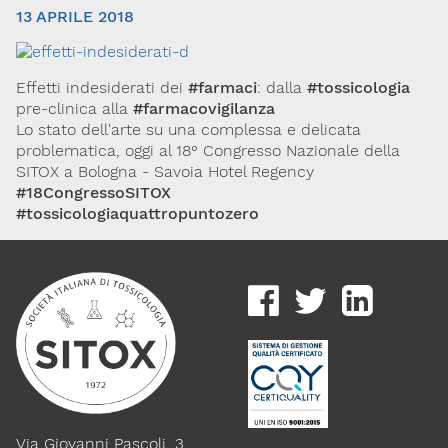
13 APRILE 2018
Effetti indesiderati dei
#farmaci
: dalla
#tossicologia
pre-clinica alla
#farmacovigilanza
Lo stato dell'arte su una complessa e delicata
problematica, oggi al 18° Congresso Nazionale della
SITOX a Bologna - Savoia Hotel Regency
#18CongressoSITOX
Via Giovanni Pascoli, 3
#tossicologiaquattropuntozero
20129, Milano
C.F. 96330980580
P.I. 06792491000
Codice SDI: M5UXCR1
T. 02-29520311
M.
Segreteria@sitox.org
Link utili
La Società
Documenti
Eventi
Via Giovanni Pascoli, 3