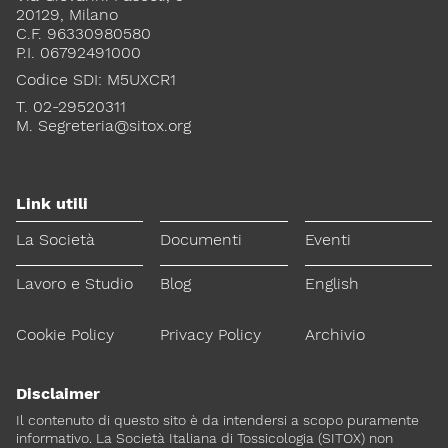
20129, Milano
C.F. 96330980580
Lavoro e Studio
Blog
English
P.I. 06792491000
Codice SDI: M5UXCR1
Cookie Policy
Privacy Policy
Archivio
T. 02-29520311
M.
Segreteria@sitox.org
Disclaimer
Il contenuto di questo sito è da intendersi a scopo puramente
informativo. La Società Italiana di Tossicologia (SITOX) non
Link utili
accetta alcuna responsabilità riguardo a possibili errori,
dimenticanze o cattive interpretazioni presenti in queste pagine
La Società
Documenti
Eventi
o in quelle cui si fa riferimento.
Lavoro e Studio
Blog
English
Per maggiori informazioni e
CONTATTACI
approfondimenti
Cookie Policy
Privacy Policy
Archivio
Dona il 5 per 1000 a SITOX
SCOPRI DI PIU
Disclaimer
Il contenuto di questo sito è da intendersi a scopo puramente
informativo. La Società Italiana di Tossicologia (SITOX) non