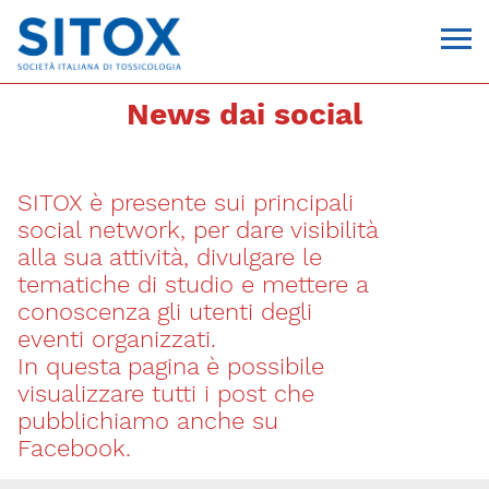
News dai social
SITOX è presente sui principali
social network, per dare visibilità
alla sua attività, divulgare le
tematiche di studio e mettere a
conoscenza gli utenti degli
Via Giovanni Pascoli, 3
eventi organizzati.
20129, Milano
In questa pagina è possibile
C.F. 96330980580
P.I. 06792491000
visualizzare tutti i post che
T. 02-29520311
pubblichiamo anche su
segreteria@sitox.org
Facebook.
CONTATTACI