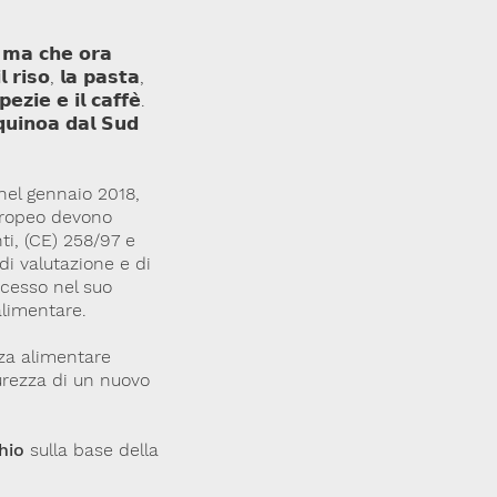
𝗱, 𝗺𝗮 𝗰𝗵𝗲 𝗼𝗿𝗮
 𝗿𝗶𝘀𝗼, 𝗹𝗮 𝗽𝗮𝘀𝘁𝗮,
𝗲𝘇𝗶𝗲 𝗲 𝗶𝗹 𝗰𝗮𝗳𝗳𝗲̀.
 𝗾𝘂𝗶𝗻𝗼𝗮 𝗱𝗮𝗹 𝗦𝘂𝗱
 nel gennaio 2018,
europeo devono
ti, (CE) 258/97 e
i valutazione e di
ocesso nel suo
alimentare.
zza alimentare
curezza di un nuovo
hio
sulla base della