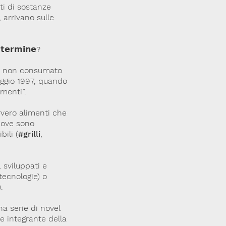
ti di sostanze
 arrivano sulle
 𝘁𝗲𝗿𝗺𝗶𝗻𝗲?
to non consumato
maggio 1997, quando
imenti”.
vero alimenti che
dove sono
bili (
#grilli
,
 sviluppati e
tecnologie) o
.
na serie di novel
e integrante della