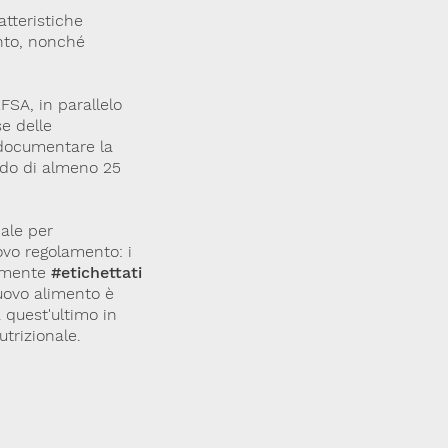
atteristiche
ento, nonché
EFSA, in parallelo
se delle
o documentare la
iodo di almeno 25
iale per
uovo regolamento: i
tamente
#etichettati
nuovo alimento è
a quest'ultimo in
utrizionale.