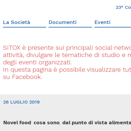
23° Co
La Società
Documenti
Eventi
SITOX è presente sui principali social networ
attività, divulgare le tematiche di studio e
degli eventi organizzati.
In questa pagina è possibile visualizzare t
su Facebook.
26 LUGLIO 2019
𝗡𝗼𝘃𝗲𝗹 𝗳𝗼𝗼𝗱: 𝗰𝗼𝘀𝗮 𝘀𝗼𝗻𝗼, 𝗱𝗮𝗹 𝗽𝘂𝗻𝘁𝗼 𝗱𝗶 𝘃𝗶𝘀𝘁𝗮 𝗮𝗹𝗶𝗺𝗲𝗻𝘁