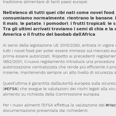
tradizione alimentare di tanti paesi europei.
𝗡𝗲𝗹𝗹’𝗲𝗹𝗲𝗻𝗰𝗼 𝗱𝗶 𝘁𝘂𝘁𝘁𝗶 𝗾𝘂𝗲𝗶 𝗰𝗶𝗯𝗶 𝗻𝗮𝘁𝗶 𝗰𝗼𝗺𝗲 𝗻𝗼𝘃𝗲𝗹 𝗳𝗼𝗼
𝗰𝗼𝗻𝘀𝘂𝗺𝗶𝗮𝗺𝗼 𝗻𝗼𝗿𝗺𝗮𝗹𝗺𝗲𝗻𝘁𝗲, 𝗿𝗶𝗲𝗻𝘁𝗿𝗮𝗻𝗼 𝗹𝗲 𝗯𝗮𝗻𝗮𝗻𝗲, 𝗶𝗹
𝗶𝗹 𝗺𝗮𝗶𝘀, 𝗹𝗲 𝗽𝗮𝘁𝗮𝘁𝗲, 𝗶 𝗽𝗼𝗺𝗼𝗱𝗼𝗿𝗶, 𝗶 𝗳𝗿𝘂𝘁𝘁𝗶 𝘁𝗿𝗼𝗽𝗶𝗰𝗮𝗹𝗶, 𝗹𝗲 𝘀
𝗧𝗿𝗮 𝗴𝗹𝗶 𝘂𝗹𝘁𝗶𝗺𝗶 𝗮𝗿𝗿𝗶𝘃𝗮𝘁𝗶 𝘁𝗿𝗼𝘃𝗶𝗮𝗺𝗼 𝗶 𝘀𝗲𝗺𝗶 𝗱𝗶 𝗰𝗵𝗶𝗮 𝗲 𝗹
𝗔𝗺𝗲𝗿𝗶𝗰𝗮 𝗼 𝗶𝗹 𝗳𝗿𝘂𝘁𝘁𝗼 𝗱𝗲𝗹 𝗯𝗮𝗼𝗯𝗮𝗯 𝗱𝗮𝗹𝗹’𝗔𝗳𝗿𝗶𝗰𝗮.
Ai sensi della legislazione UE 2015/2283, entrata in vigore
tutti i novel food per poter essere immessi sul mercato 
prima essere autorizzati. Rispetto ai precedenti regolamen
1852/2001, il nuovo regolamento introduce una procedura d
autorizzazione centralizzata che rende più efficiente il pr
insieme, mantenendo sempre un alto livello di sicurezza 
Quest’ultima è garantita dall’autorità europea sulla sicure
(
#EFSA
) che esegue le valutazioni dei rischi legati alla si
alimento su richiesta della Commissione europea.
Per i nuovi alimenti l’EFSA effettua la valutazione del
#risc
documentazione presentata dai richiedenti.