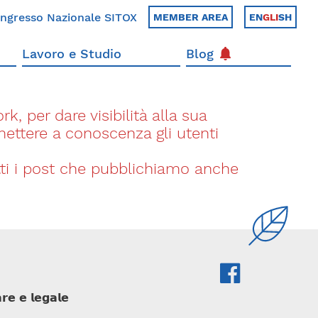
ngresso Nazionale SITOX
MEMBER AREA
EN
GLI
SH
Lavoro e Studio
Blog
k, per dare visibilità alla sua
 mettere a conoscenza gli utenti
utti i post che pubblichiamo anche
𝗿𝗲 𝗲 𝗹𝗲𝗴𝗮𝗹𝗲