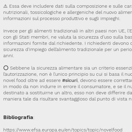
⚠️ Essa deve includere dati sulla composizione e sulle car
nutrizionali, tossicologiche e allergeniche del nuovo alim
informazioni sul processo produttivo e sugli impieghi.
Invece per gli alimenti tradizionali in altri paesi non UE, l'
con gli Stati membri, ne valuta la sicurezza d’uso sulla ba
informazioni fornite dal richiedente. I richiedenti devon
sicurezza d'impiego dell’alimento tradizionale per un per
anni.
⭕️ Sebbene la sicurezza alimentare sia un criterio essenz
l’autorizzazione, non è l’unico principio su cui si basa il n
novel food oltre ad essere
#sicuri
, devono essere corret
in modo da non indurre in errore il consumatore, e se il 
destinato a sostituirne un altro, esso non deve differire d
maniera tale da risultare svantaggioso dal punto di vista n
𝗕𝗶𝗯𝗹𝗶𝗼𝗴𝗿𝗮𝗳𝗶𝗮:
https://www.efsa.europa.eu/en/topics/topic/novelfood